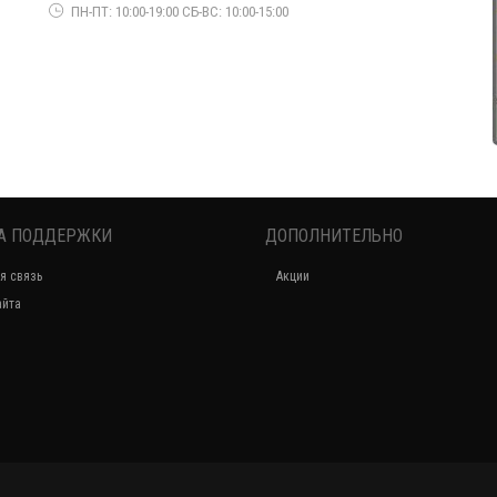
о
ПН-ПТ: 10:00-19:00 СБ-ВС: 10:00-15:00
А ПОДДЕРЖКИ
ДОПОЛНИТЕЛЬНО
Женское элегантное пальто до колена
я связь
Акции
760.00грн.
айта