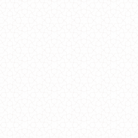
Элегантное женское пальто
1060.00грн.