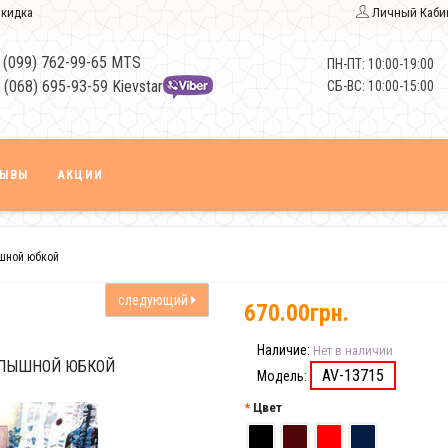
кидка
Личный Каби
 (099) 762-99-65 MTS
ПН-ПТ: 10:00-19:00
 (068) 695-93-59 Kievstar
СБ-ВС: 10:00-15:00
ЗЫВЫ
АКЦИИ
ышной юбкой
следующий
670.00грн.
Наличие:
Нет в наличии
С ПЫШНОЙ ЮБКОЙ
AV-13715
Модель:
Цвет