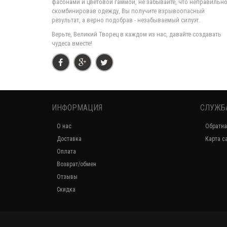
фасонами и цветовой гаммой, не забывайте, что неправильн
скомбинировав одежду, Вы получите взрывоопасный
результат, а верно подобрав - незабываемый силуэт.
Верьте, Великий Творец в каждом из нас, давайте создавать
чудеса вместе!
ИНФОРМАЦИЯ
СЛУЖБ
О нас
Обратна
Доставка
Карта с
Оплата
Возврат/обмен
Отзывы
Скидка