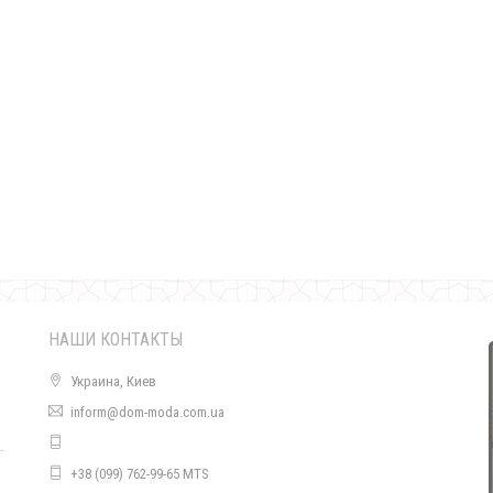
Женское короткое платье без рукавов "Элегантное"
570.00грн.
НАШИ КОНТАКТЫ
Украина, Киев
inform@dom-moda.com.ua
.
Элегантное женское платье футляр со вставками из гипюра
+38 (099) 762-99-65 MTS
600.00грн.