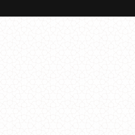
Элегантное женское платье из замша
850.00грн.
Элегантное женское платье
1480.00грн.