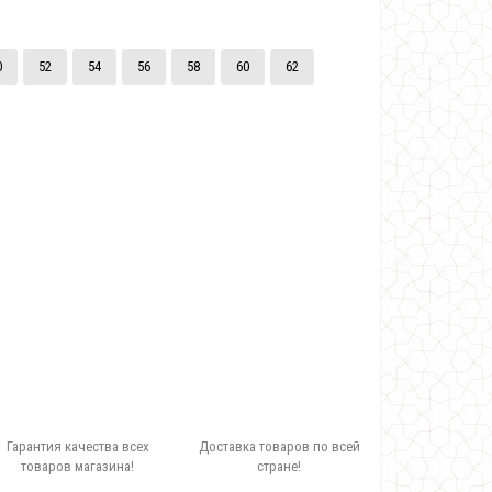
0
52
54
56
58
60
62
Гарантия качества всех
Доставка товаров по всей
товаров магазина!
стране!