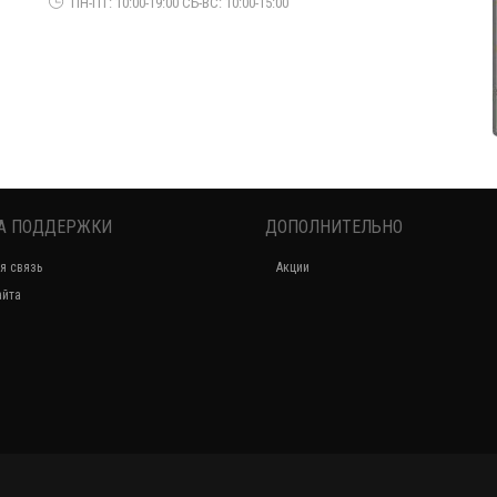
ПН-ПТ: 10:00-19:00 СБ-ВС: 10:00-15:00
А ПОДДЕРЖКИ
ДОПОЛНИТЕЛЬНО
я связь
Акции
Нарядное женское платье велюровое с декольте
айта
770.00грн.