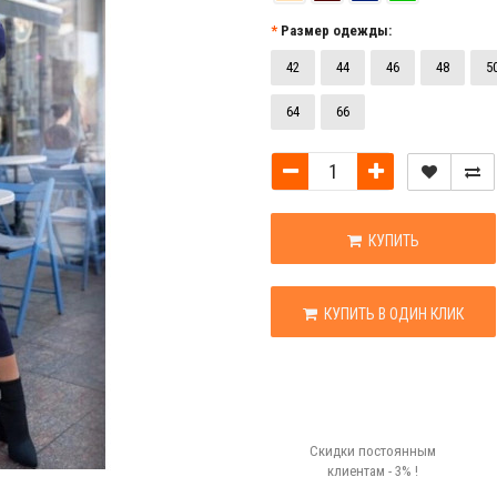
Размер одежды:
42
44
46
48
5
64
66
КУПИТЬ
КУПИТЬ В ОДИН КЛИК
Скидки постоянным
клиентам - 3% !