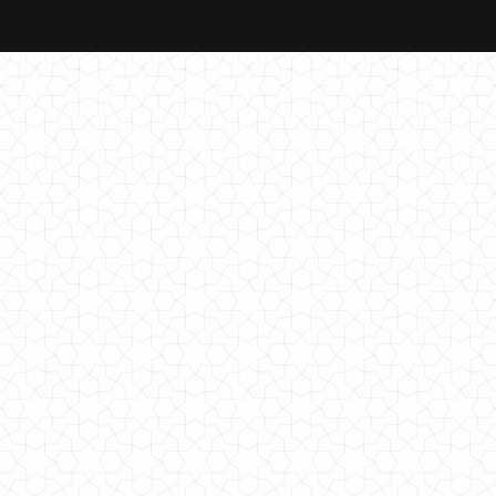
Женское платье с разрезом сзади
560.00грн.
Женское платье спортивного стиля норма и батал
540.00грн.