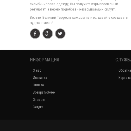
скомбинировав одежду, Вы получите взрывоопасный
результат, а верно подобрав - незабываемый силуэт.
Верьте, Великий Творец в каждом из нас, давайте создавать
чудеса вместе!
ИНФОРМАЦИЯ
СЛУЖБ
О нас
Обратна
Доставка
Карта с
Оплата
Возврат/обмен
Отзывы
Скидка