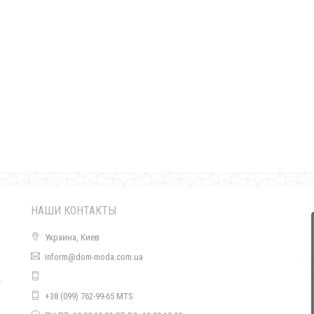
Женское короткое нарядное платье с украшением
570.00грн.
НАШИ КОНТАКТЫ
Украина, Киев
inform@dom-moda.com.ua
.
Вечернее короткое платье женское кружевное
+38 (099) 762-99-65 MTS
1000.00грн.
о