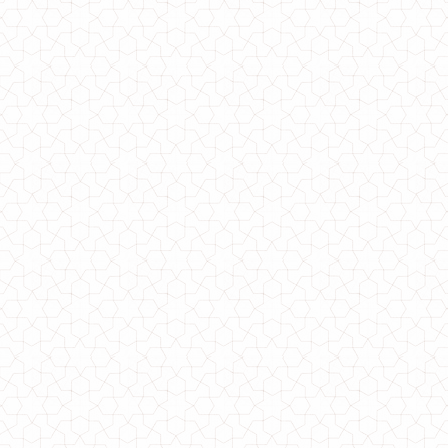
Женское теплое платье оверсайз норма и батал
680.00грн.