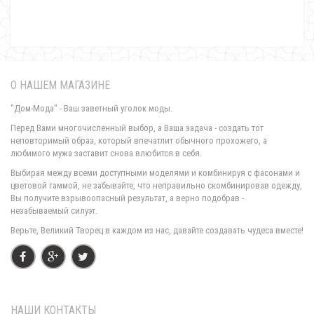
О НАШЕМ МАГАЗИНЕ
"Дом-Мода" - Ваш заветный уголок моды.
Перед Вами многочисленный выбор, а Ваша задача - создать тот
неповторимый образ, который впечатлит обычного прохожего, а
любимого мужа заставит снова влюбится в себя.
Вечернее короткое платье женское кружевное
Выбирая между всеми доступными моделями и комбинируя с фасонами и
1000.00грн.
цветовой гаммой, не забывайте, что неправильно скомбинировав одежду,
Вы получите взрывоопасный результат, а верно подобрав -
незабываемый силуэт.
Верьте, Великий Творец в каждом из нас, давайте создавать чудеса вместе!
НАШИ КОНТАКТЫ