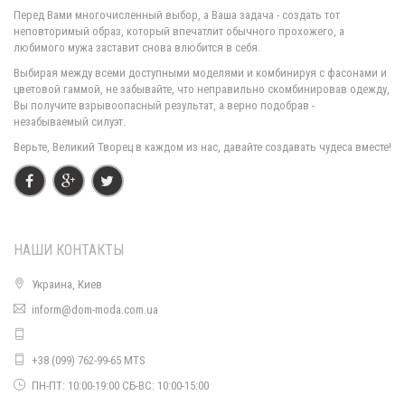
Перед Вами многочисленный выбор, а Ваша задача - создать тот
неповторимый образ, который впечатлит обычного прохожего, а
любимого мужа заставит снова влюбится в себя.
Спортивный костюм бархатный
Выбирая между всеми доступными моделями и комбинируя с фасонами и
620.00грн.
цветовой гаммой, не забывайте, что неправильно скомбинировав одежду,
Вы получите взрывоопасный результат, а верно подобрав -
незабываемый силуэт.
Верьте, Великий Творец в каждом из нас, давайте создавать чудеса вместе!
НАШИ КОНТАКТЫ
Украина, Киев
inform@dom-moda.com.ua
Гламурный спортивный костюм бархатный
780.00грн.
+38 (099) 762-99-65 MTS
ПН-ПТ: 10:00-19:00 СБ-ВС: 10:00-15:00