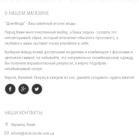
О НАШЕМ МАГАЗИНЕ
"Дом-Мода" - Ваш заветный уголок моды.
Перед Вами многочисленный выбор, а Ваша задача - создать тот
неповторимый образ, который впечатлит обычного прохожего, а
любимого мужа заставит снова влюбится в себя.
Женский утепленный спортивный костюм двойка
Выбирая между всеми доступными моделями и комбинируя с фасонами и
1400.00грн.
цветовой гаммой, не забывайте, что неправильно скомбинировав одежду,
Вы получите взрывоопасный результат, а верно подобрав -
незабываемый силуэт.
Верьте, Великий Творец в каждом из нас, давайте создавать чудеса вместе!
НАШИ КОНТАКТЫ
Украина, Киев
inform@dom-moda.com.ua
Утепленный спортивный костюм женский тройка