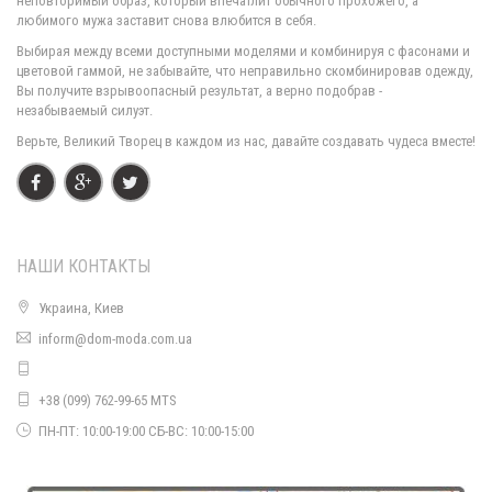
неповторимый образ, который впечатлит обычного прохожего, а
любимого мужа заставит снова влюбится в себя.
Женский спортивный костюм из бархата с пайеткой
Выбирая между всеми доступными моделями и комбинируя с фасонами и
810.00грн.
цветовой гаммой, не забывайте, что неправильно скомбинировав одежду,
Вы получите взрывоопасный результат, а верно подобрав -
незабываемый силуэт.
Верьте, Великий Творец в каждом из нас, давайте создавать чудеса вместе!
НАШИ КОНТАКТЫ
Украина, Киев
inform@dom-moda.com.ua
Женский зимний спортивный костюм на синтепоне
1950.00грн.
+38 (099) 762-99-65 MTS
ПН-ПТ: 10:00-19:00 СБ-ВС: 10:00-15:00