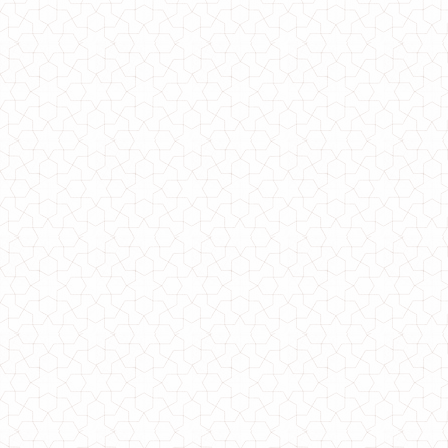
Короткая искусственная шуба батал
3070.00грн.