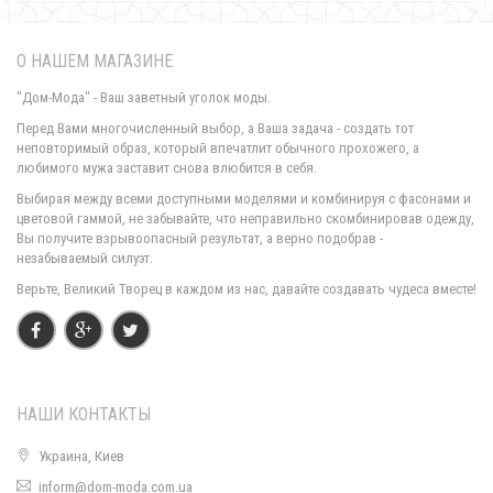
О НАШЕМ МАГАЗИНЕ
"Дом-Мода" - Ваш заветный уголок моды.
Перед Вами многочисленный выбор, а Ваша задача - создать тот
неповторимый образ, который впечатлит обычного прохожего, а
любимого мужа заставит снова влюбится в себя.
Короткая женская шуба пальто из искусственной овчины
Выбирая между всеми доступными моделями и комбинируя с фасонами и
1090.00грн.
цветовой гаммой, не забывайте, что неправильно скомбинировав одежду,
Вы получите взрывоопасный результат, а верно подобрав -
незабываемый силуэт.
Верьте, Великий Творец в каждом из нас, давайте создавать чудеса вместе!
НАШИ КОНТАКТЫ
Украина, Киев
inform@dom-moda.com.ua
Короткая искусственная шуба большого размера