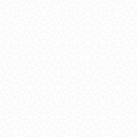
Женское платье гольф теплое большого размера
550.00грн.