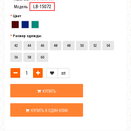
LB-15072
Модель:
Цвет
Размер одежды:
42
44
46
48
48
50
52
54
56
58
60
КУПИТЬ
КУПИТЬ В ОДИН КЛИК