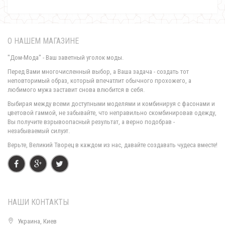
О НАШЕМ МАГАЗИНЕ
"Дом-Мода" - Ваш заветный уголок моды.
Перед Вами многочисленный выбор, а Ваша задача - создать тот
неповторимый образ, который впечатлит обычного прохожего, а
любимого мужа заставит снова влюбится в себя.
Вечернее короткое платье женское кружевное
Выбирая между всеми доступными моделями и комбинируя с фасонами и
1000.00грн.
цветовой гаммой, не забывайте, что неправильно скомбинировав одежду,
Вы получите взрывоопасный результат, а верно подобрав -
незабываемый силуэт.
Верьте, Великий Творец в каждом из нас, давайте создавать чудеса вместе!
НАШИ КОНТАКТЫ
Украина, Киев