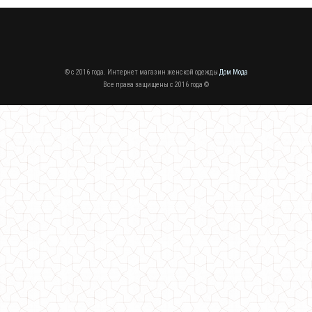
© c 2016 года. Интернет магазин женской одежды
Дом Мода
Все права защищены c 2016 года ©
Женское платье спортивного стиля норма и батал
540.00грн.
Женское теплое платье оверсайз норма и батал
680.00грн.