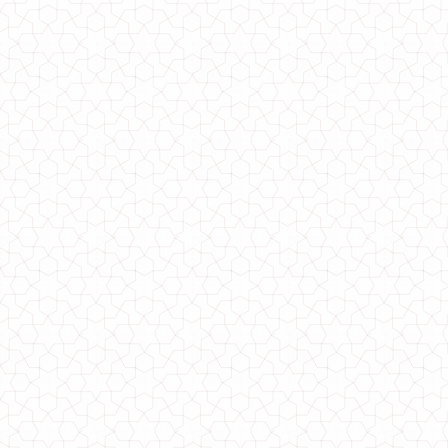
Женская зимняя парка с капюшоном и мехом
1830.00грн.
Модная женская парка с кожаными рукавами "Май"
1020.00грн.
Женская модная парка с меховым капюшоном (Зима)
1710.00грн.