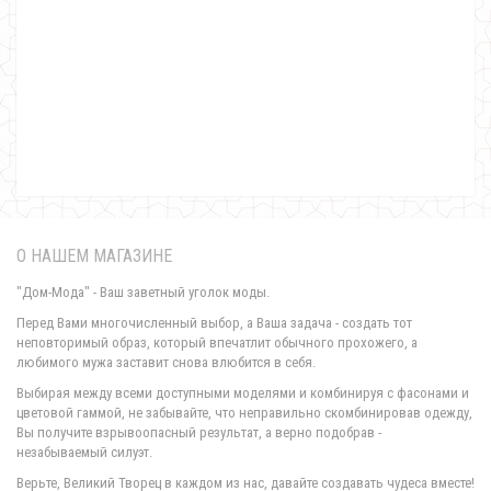
Женская зимняя парка из плащевки
1830.00грн.
О НАШЕМ МАГАЗИНЕ
"Дом-Мода" - Ваш заветный уголок моды.
Перед Вами многочисленный выбор, а Ваша задача - создать тот
неповторимый образ, который впечатлит обычного прохожего, а
любимого мужа заставит снова влюбится в себя.
Женская зеленая парка с синим мехом
Выбирая между всеми доступными моделями и комбинируя с фасонами и
750.00грн.
цветовой гаммой, не забывайте, что неправильно скомбинировав одежду,
Вы получите взрывоопасный результат, а верно подобрав -
незабываемый силуэт.
Верьте, Великий Творец в каждом из нас, давайте создавать чудеса вместе!
Женская трикотажная парка " Philipp Plein"