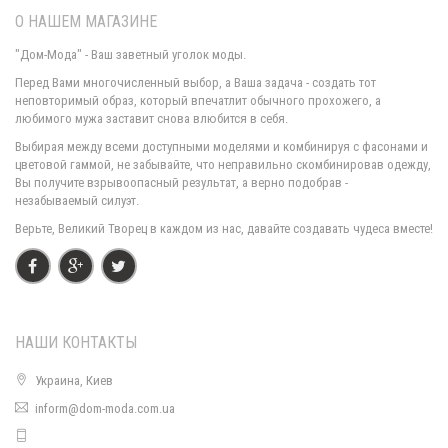
О НАШЕМ МАГАЗИНЕ
"Дом-Мода" - Ваш заветный уголок моды.
Перед Вами многочисленный выбор, а Ваша задача - создать тот
неповторимый образ, который впечатлит обычного прохожего, а
любимого мужа заставит снова влюбится в себя.
Модная женская водолазка Ангора
Выбирая между всеми доступными моделями и комбинируя с фасонами и
710.00грн.
цветовой гаммой, не забывайте, что неправильно скомбинировав одежду,
Вы получите взрывоопасный результат, а верно подобрав -
незабываемый силуэт.
Верьте, Великий Творец в каждом из нас, давайте создавать чудеса вместе!
НАШИ КОНТАКТЫ
Украина, Киев
inform@dom-moda.com.ua
Модная женская кофта с украшением на шее
430.00грн.