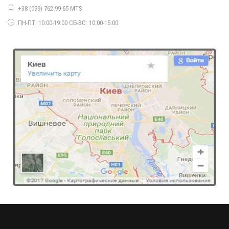
+38 (099) 762-99-65 MTS
ПН-ПТ: 10:00-19:00 СБ-ВС: 10:00-15:00
Модная женская куртка пальто для зимы
1510.00грн.
Модная женская шляпа клош
430.00грн.
Модная вязаная шапка женская с помпоном
370.00грн.