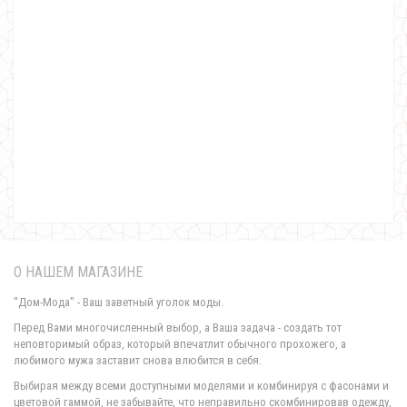
Модная женская кофта с блузкой
620.00грн.
О НАШЕМ МАГАЗИНЕ
"Дом-Мода" - Ваш заветный уголок моды.
Перед Вами многочисленный выбор, а Ваша задача - создать тот
неповторимый образ, который впечатлит обычного прохожего, а
любимого мужа заставит снова влюбится в себя.
Модная женская куртка пальто букле
Выбирая между всеми доступными моделями и комбинируя с фасонами и
760.00грн.
цветовой гаммой, не забывайте, что неправильно скомбинировав одежду,