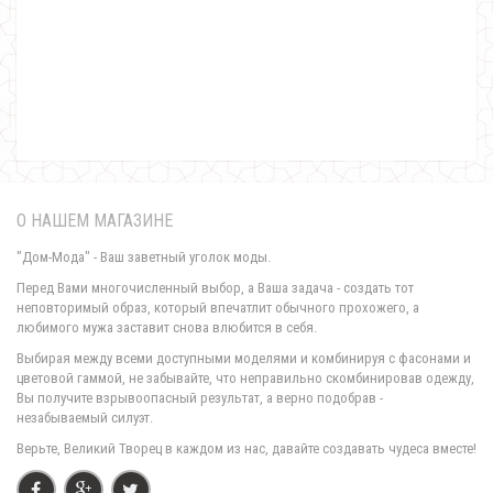
Модная женская кофта с блузкой
620.00грн.
О НАШЕМ МАГАЗИНЕ
"Дом-Мода" - Ваш заветный уголок моды.
Перед Вами многочисленный выбор, а Ваша задача - создать тот
неповторимый образ, который впечатлит обычного прохожего, а
любимого мужа заставит снова влюбится в себя.
Модная женская куртка пальто букле
Выбирая между всеми доступными моделями и комбинируя с фасонами и
760.00грн.
цветовой гаммой, не забывайте, что неправильно скомбинировав одежду,
Вы получите взрывоопасный результат, а верно подобрав -
незабываемый силуэт.
Верьте, Великий Творец в каждом из нас, давайте создавать чудеса вместе!