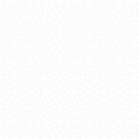
Модная женская меховая жилетка
1130.00грн.