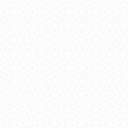
Модное платье с хомутом и открытыми плечами
430.00грн.