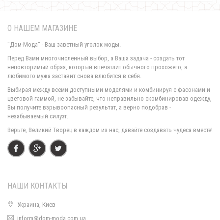
О НАШЕМ МАГАЗИНЕ
"Дом-Мода" - Ваш заветный уголок моды.
Перед Вами многочисленный выбор, а Ваша задача - создать тот
неповторимый образ, который впечатлит обычного прохожего, а
любимого мужа заставит снова влюбится в себя.
Модное длинное платье в клетку
Выбирая между всеми доступными моделями и комбинируя с фасонами и
980.00грн.
цветовой гаммой, не забывайте, что неправильно скомбинировав одежду,
Вы получите взрывоопасный результат, а верно подобрав -
незабываемый силуэт.
Верьте, Великий Творец в каждом из нас, давайте создавать чудеса вместе!
НАШИ КОНТАКТЫ
Украина, Киев
inform@dom-moda.com.ua
Модное платье гольф ангора