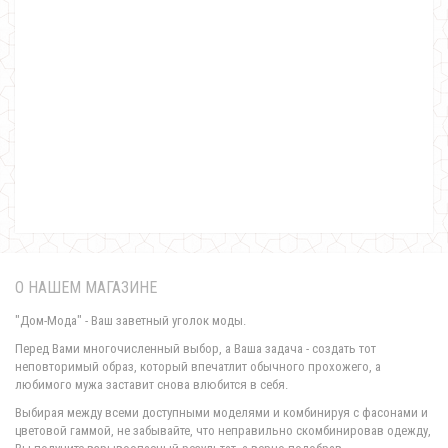
Модное платье с разрезами на рукавах большого размера
580.00грн.
О НАШЕМ МАГАЗИНЕ
"Дом-Мода" - Ваш заветный уголок моды.
Перед Вами многочисленный выбор, а Ваша задача - создать тот
неповторимый образ, который впечатлит обычного прохожего, а
любимого мужа заставит снова влюбится в себя.
Модное длинное платье в клетку
Выбирая между всеми доступными моделями и комбинируя с фасонами и
980.00грн.
цветовой гаммой, не забывайте, что неправильно скомбинировав одежду,