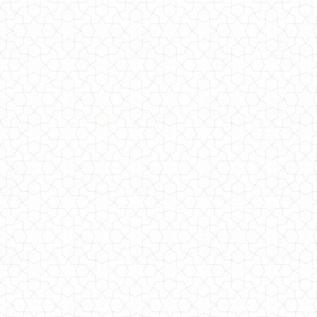
Женское модное платье c рукавом батального размера
530.00грн.
Модное платье с хомутом и открытыми плечами