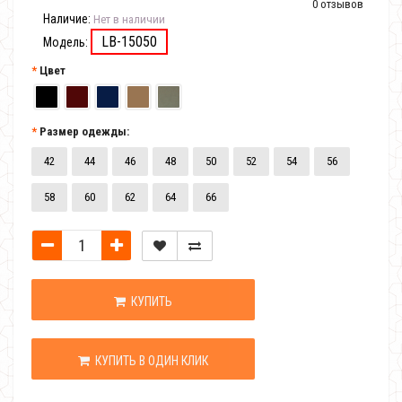
0 отзывов
Наличие:
Нет в наличии
LB-15050
Модель:
Цвет
Размер одежды:
42
44
46
48
50
52
54
56
58
60
62
64
66
КУПИТЬ
КУПИТЬ В ОДИН КЛИК