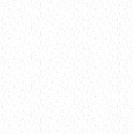
430.00грн.
Модное трикотажное платье в пол
950.00грн.