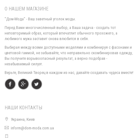
О НАШЕМ МАГАЗИНЕ
"Дом-Мода" - Ваш заветный уголок моды.
Перед Вами многочисленный выбор, а Ваша задача - создать тот
неповторимый образ, который впечатлит обычного прохожего, а
любимого мужа заставит снова влюбится в себя.
Зимняя женская шапка со стразами и меховым помпоном
Выбирая между всеми доступными моделями и комбинируя с фасонами и
340.00грн.
цветовой гаммой, не забывайте, что неправильно скомбинировав одежду,
Вы получите взрывоопасный результат, а верно подобрав -
незабываемый силуэт.
Верьте, Великий Творец в каждом из нас, давайте создавать чудеса вместе!
НАШИ КОНТАКТЫ
Украина, Киев
inform@dom-moda.com.ua
Вязаная шапка женская на флисе с хомутом
580.00грн.