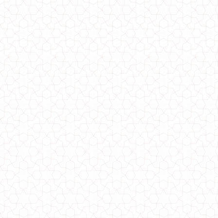
Недорогой женский костюм с юбкой
670.00грн.
450.00грн.
Женский ангоровый костюм с туникой гольф