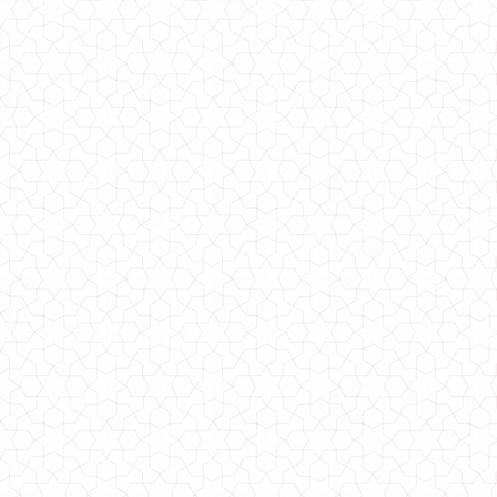
1120.00грн.
Женский модный костюм с юбкой и кофтой баска
930.00грн.