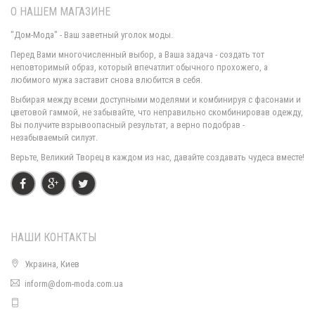
О НАШЕМ МАГАЗИНЕ
"Дом-Мода" - Ваш заветный уголок моды.
Перед Вами многочисленный выбор, а Ваша задача - создать тот
неповторимый образ, который впечатлит обычного прохожего, а
любимого мужа заставит снова влюбится в себя.
Костюм двойка женский: свитер и юбка
Выбирая между всеми доступными моделями и комбинируя с фасонами и
730.00грн.
цветовой гаммой, не забывайте, что неправильно скомбинировав одежду,
Вы получите взрывоопасный результат, а верно подобрав -
незабываемый силуэт.
Верьте, Великий Творец в каждом из нас, давайте создавать чудеса вместе!
НАШИ КОНТАКТЫ
Украина, Киев
inform@dom-moda.com.ua
Женский строгий костюм с брюками
830.00грн.