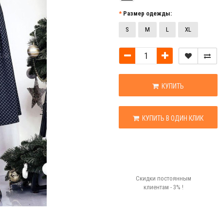
Размер одежды:
S
M
L
XL
КУПИТЬ
КУПИТЬ В ОДИН КЛИК
Скидки постоянным
клиентам - 3% !