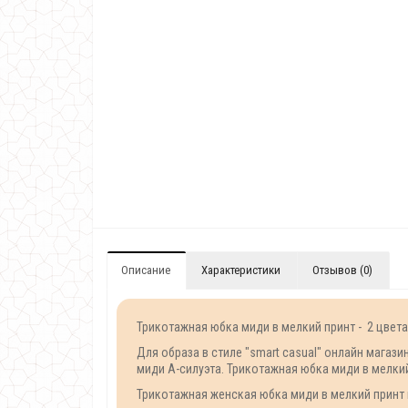
Описание
Характеристики
Отзывов (0)
Трикотажная юбка миди в мелкий принт - 2 цвета,
Для образа в стиле "smart casual" онлайн мага
миди А-силуэта. Трикотажная юбка миди в мелкий
Трикотажная женская юбка миди в мелкий принт из