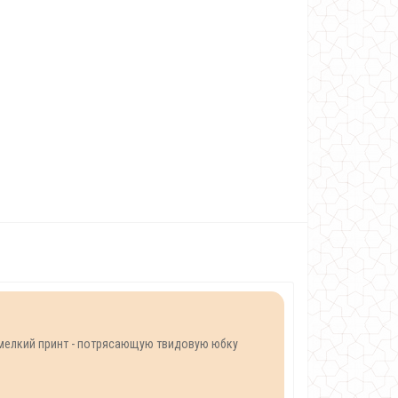
 мелкий принт - потрясающую твидовую юбку