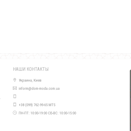
Трикотажная юбка с молнией сзади
460.00грн.
НАШИ КОНТАКТЫ
Украина, Киев
inform@dom-moda.com.ua
.
+38 (099) 762-99-65 MTS
о
ПН-ПТ: 10:00-19:00 СБ-ВС: 10:00-15:00
Трикотажная юбка до колена большого размера
500.00грн.