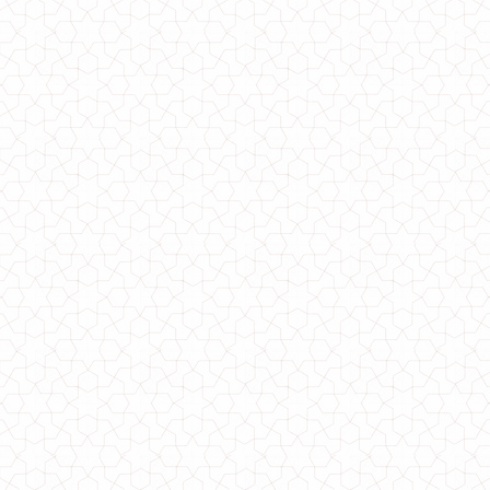
Трикотажная юбка карандаш батал
700.00грн.
Трикотажная юбка для полных девушек
630.00грн.