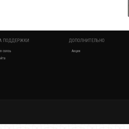
А ПОДДЕРЖКИ
ДОПОЛНИТЕЛЬНО
я связь
Акции
айта
Модная трикотажная юбка карандаш "Миди"
320.00грн.