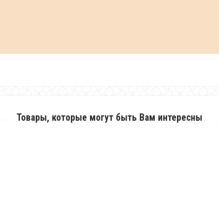
Товары, которые могут быть Вам интересны
Трикотажная юбка карандаш с молнией спереди
320.00грн.