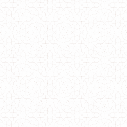
Трикотажная юбка миди большого размера
650.00грн.