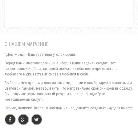
870.00грн.
О НАШЕМ МАГАЗИНЕ
"Дом-Мода" - Ваш заветный уголок моды.
Перед Вами многочисленный выбор, а Ваша задача - создать тот
неповторимый образ, который впечатлит обычного прохожего, а
любимого мужа заставит снова влюбится в себя.
Женский спортивный костюм из бархата с пайеткой
Выбирая между всеми доступными моделями и комбинируя с фасонами и
810.00грн.
цветовой гаммой, не забывайте, что неправильно скомбинировав одежду,
Вы получите взрывоопасный результат, а верно подобрав -
незабываемый силуэт.
Верьте, Великий Творец в каждом из нас, давайте создавать чудеса вместе!