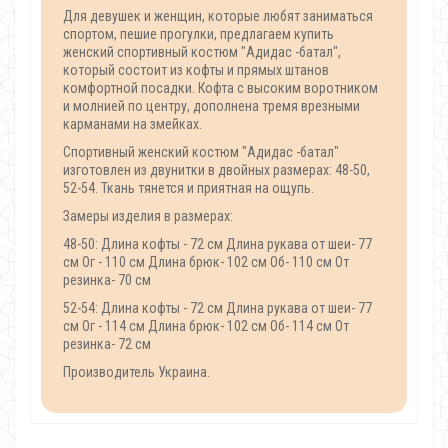
Для девушек и женщин, которые любят заниматься
спортом, пешие прогулки, предлагаем купить
женский спортивный костюм "Адидас -батал",
который состоит из кофты и прямых штанов
комфортной посадки. Кофта с высоким воротником
и молнией по центру, дополнена тремя врезными
карманами на змейках.
Спортивный женский костюм "Адидас -батал"
изготовлен из двунитки в двойных размерах: 48-50,
52-54. Ткань тянется и приятная на ощупь.
Замеры изделия в размерах:
48-50: Длина кофты - 72 см Длина рукава от шеи- 77
см Ог - 110 см Длина брюк- 102 см Об- 110 см От
резинка- 70 см
52-54: Длина кофты - 72 см Длина рукава от шеи- 77
см Ог - 114 см Длина брюк- 102 см Об- 114 см От
резинка- 72 см
Производитель Украина.