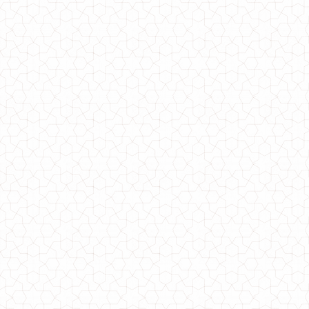
Модное платье с хомутом и открытыми плечами
430.00грн.
Модное трикотажное платье в пол
950.00грн.