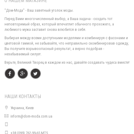
О НАШЕМ МАГАЗИНЕ
"Дом-Мода" - Ваш заветный уголок моды.
Перед Вами многочисленный выбор, а Ваша задача - создать тот
неповторимый образ, который впечатлит обычного прохожего, а
любимого мужа заставит снова влюбится в себя.
Модное длинное платье в клетку
Выбирая между всеми доступными моделями и комбинируя с фасонами и
980.00грн.
цветовой гаммой, не забывайте, что неправильно скомбинировав одежду,
Вы получите взрывоопасный результат, а верно подобрав -
незабываемый силуэт.
Верьте, Великий Творец в каждом из нас, давайте создавать чудеса вместе!
НАШИ КОНТАКТЫ
Украина, Киев
inform@dom-moda.com.ua
Модное платье гольф ангора
660.00грн.
+38 (099) 762-99-65 MTS