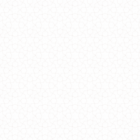
Модное платье гольф с открытыми плечами
440.00грн.