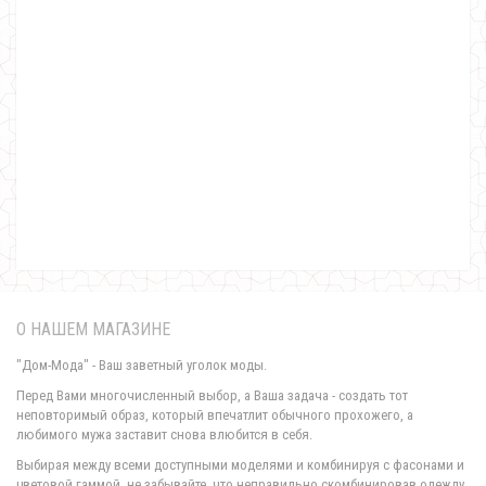
Женское молодежное платье туника с рукавом
580.00грн.
О НАШЕМ МАГАЗИНЕ
"Дом-Мода" - Ваш заветный уголок моды.
Перед Вами многочисленный выбор, а Ваша задача - создать тот
неповторимый образ, который впечатлит обычного прохожего, а
любимого мужа заставит снова влюбится в себя.
Молодежное женское платье с открытой зоной декольте
Выбирая между всеми доступными моделями и комбинируя с фасонами и
610.00грн.
цветовой гаммой, не забывайте, что неправильно скомбинировав одежду,