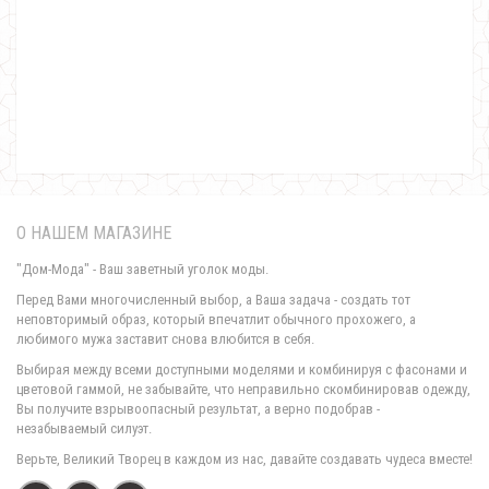
Утепленный спортивный костюм на флисе
990.00грн.
790.00грн.
О НАШЕМ МАГАЗИНЕ
"Дом-Мода" - Ваш заветный уголок моды.
Перед Вами многочисленный выбор, а Ваша задача - создать тот
неповторимый образ, который впечатлит обычного прохожего, а
любимого мужа заставит снова влюбится в себя.
Женский утепленный спортивный костюм двойка
Выбирая между всеми доступными моделями и комбинируя с фасонами и
1400.00грн.
цветовой гаммой, не забывайте, что неправильно скомбинировав одежду,
Вы получите взрывоопасный результат, а верно подобрав -
незабываемый силуэт.
Верьте, Великий Творец в каждом из нас, давайте создавать чудеса вместе!