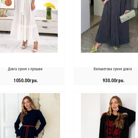
.
0.00грн.
у
ортивному
тилі
Довга сукня з прошви
Вельветова сукня довга
1050.00грн.
930.00грн.
КУПИТИ
КУПИТИ