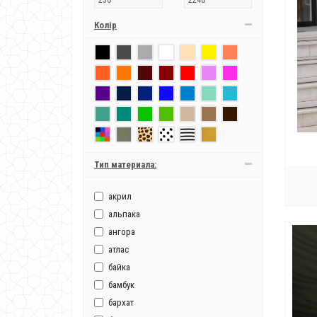
Колір
Тип материала:
акрил
альпака
ангора
атлас
байка
бамбук
бархат