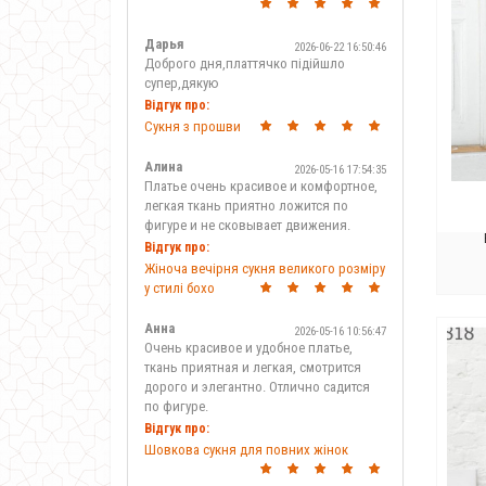
футер
хлопок
Дарья
2026-06-22 16:50:46
Доброго дня,платтячко підійшло
черный
супер,дякую
шелк
Відгук про:
шерсть
Сукня з прошви
шифон
Алина
2026-05-16 17:54:35
штапель
Платье очень красивое и комфортное,
легкая ткань приятно ложится по
фигуре и не сковывает движения.
Відгук про:
Жіноча вечірня сукня великого розміру
у стилі бохо
Анна
2026-05-16 10:56:47
Очень красивое и удобное платье,
ткань приятная и легкая, смотрится
дорого и элегантно. Отлично садится
по фигуре.
Відгук про:
Шовкова сукня для повних жінок