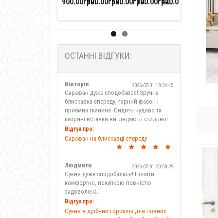
900.00грн.
900.00грн.
530.00грн.
700.00грн.
420.00грн.
620.00грн
80
рубашечная ткань
зимовий
міді
із
на
рукав
плащової
рубчик
вирізом
бретельках
літня
тканини
сп
сатин
великого
жіночі
с
серый
розміру
сетка
ОСТАННІ ВІДГУКИ:
синтепон
софт
Вікторія
2026-07-31 18:34:45
стрейч
Сарафан дуже сподобався! Зручна
блискавка спереду, гарний фасон і
твид
приємна тканина. Сидить чудово та
тиар
шкіряні вставки виглядають стильно!
травка
Відгук про:
Сарафан на блискавці спереду
трехнитка
трикотаж
фланель
Людмила
2026-07-01 20:00:29
Сукня дуже сподобалася! Носити
флис
комфортно, покупкою повністю
французский трикотаж
задоволена.
французское кружево
Відгук про:
Сукня в дрібний горошок для повних
фукра