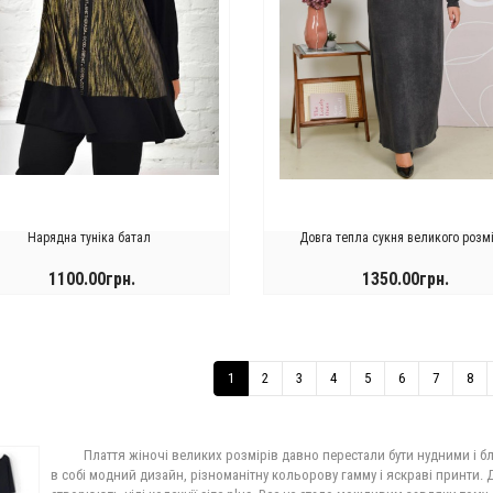
Нарядна туніка батал
Довга тепла сукня великого розм
1100.00грн.
1350.00грн.
КУПИТИ
КУПИТИ
1
2
3
4
5
6
7
8
Плаття жіночі великих розмірів давно перестали бути нудними і 
в собі модний дизайн, різноманітну кольорову гамму і яскраві принти