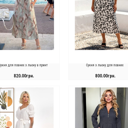
Сукня для повних з льону в принт
Сукня з льону для повних
820.00грн.
800.00грн.
ючний
Брючний
0.00грн.
1150.00грн.
стюм
костюм
.
0.00грн.
1050.00грн.
КУПИТИ
КУПИТИ
ликого
у стилі
зміру
кімоно
ючний
80.00грн.
стюм