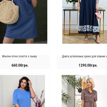
Жіноче літнє плаття з льону
Довга штапельна сукня для повних 
660.00грн.
1290.00грн.
КУПИТИ
КУПИТИ