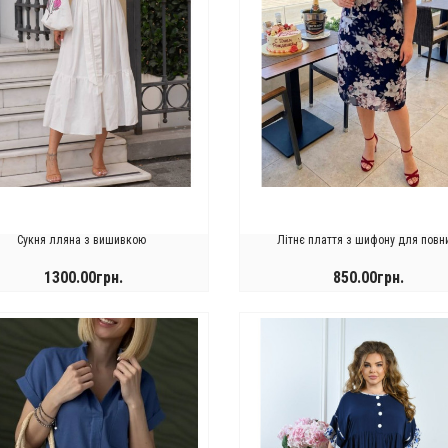
Сукня лляна з вишивкою
Літнє плаття з шифону для повн
1300.00грн.
850.00грн.
КУПИТИ
КУПИТИ