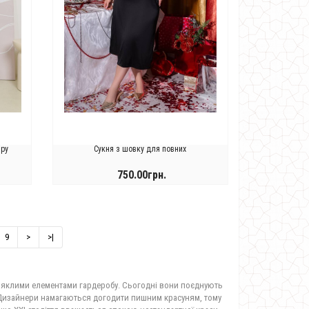
іру
Сукня з шовку для повних
750.00грн.
КУПИТИ
9
>
>|
бляклими елементами гардеробу. Сьогодні вони поєднують
. Дизайнери намагаються догодити пишним красуням, тому