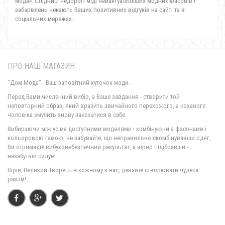
мода». Спідниці недорогі міді
найактуальніших модних фасонів і
забарвлень чекають Ваших позитивних відгуків на сайті та в
соціальних мережах.
ПРО НАШ МАГАЗИН
"Дом-Мода" - Ваш заповітний куточок моди.
Перед Вами численний вибір, а Ваше завдання - створити той
неповторний образ, який вразить звичайного перехожого, а коханого
чоловіка змусить знову закохатися в себе.
Вибираючи між усіма доступними моделями і комбінуючи з фасонами і
кольоровою гамою, не забувайте, що неправильно скомбінувавши одяг,
Ви отримаєте вибухонебезпечний результат, а вірно підібравши -
незабутній силует.
Вірте, Великий Творець в кожному з нас, давайте створювати чудеса
разом!