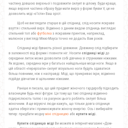
частину довшою верхньої і подовжити силует в цілому. Буде краще,
якщо верхня частина образу буде мати виріз у формі букви V, це не
дозволить міді «з'їсти» Ваш зріст.
Щоб не виглядати старше в цій спідниці, слід носити яскраве
взуття і стильний верх. Відмінно з даним видом спідниць виглядає
стильний топ або
футболка
з яскравим принтом, наприклад,
малюнок у вигляді Міккі-Мауса точно не додасть Вам років.
Спідниці міді
бувають різної довжини.
Довжину слід підбирати
в залежності від форми і повноти ніг. Носити
спідниці міді
до
середини литок може дозволити собі дівчина зі стрункими ніжками.
Як відомо, середина ікри у багатьох найщільніше місце ноги. Якщо в
цій області «перерізати» силует візуально ноги будуть здаватися
більш повними, ніж є насправді. Міді, що прикриває ікри, відмінно
підійде дівчатам зі щільними ніжками.
Раніше я писала, що цей предмет жіночого гардеробу підходить
власницям будь-якої фігури. Це тому що такі спідниці відмінно
підкреслюють талію і за рахунок цього роблять силует більш
жіночним. А ще віруючі люди кажуть, що тільки довга спідниця
здатна зберігати і примножувати жіночу енергію. Ось і вибирайте
тепер: придбати модну
міні спідницею
або
купити міді.
Купити спідницю міді
Ви можете в інтернет-магазині «Дом-