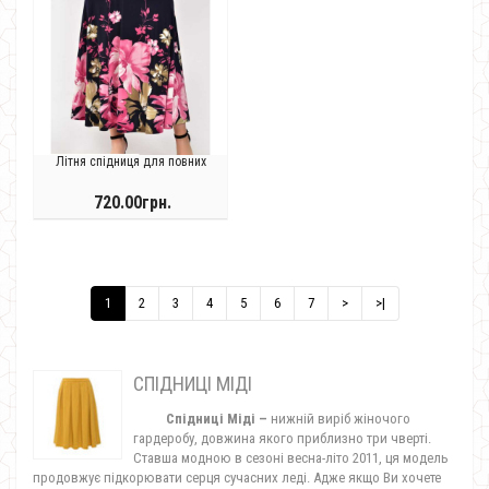
Літня спідниця для повних
720.00грн.
1
2
3
4
5
6
7
>
>|
СПІДНИЦІ МІДІ
Спідниці Міді –
нижній
виріб жіночого
гардеробу, довжина якого приблизно три чверті.
Ставша модною в сезоні весна-літо 2011, ця модель
продовжує підкорювати серця сучасних леді. Адже якщо Ви хочете