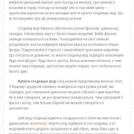
вибрати ідеальний варіант для походу на вечірку, прогулянки з
коханим в парку, походу на концерт або в торговий центр –
ідеальним варіантом на всі випадки життя
купити спідницю міді. Що
ж поговоримо про цю універсальну штучку!
Спідниці міді
бувають абсолютно різних фасонів: дзвіночок,
складка, плісировка, карго і багато інших моделей. Вибір фасону
завжди залишається за Вами. Покладайтеся на свої смакові
уподобання, але не забувайте звертати увагу на особливості Вашої
фігури. Підкреслюйте її гідності і намагайтеся приховати недоліки.
Що стосується довжини, то жіночі спідниці міді
підійдуть власницям
будь-якої фігури і будь-якого зросту. Більш важливе питання, з чим
носити таку спідницю, щоб не виглядати старше, чого побоюються
багато дам.
Купити спідницю міді
слід кожній представниці жіночої статі.
У Вашому гардеробі напевно знайдеться пара-трійка речей, які
підійдуть для створення декількох модних образів з цим виробом.
Як я вже говорила, ця річ практично універсальна. Чим суворіший її
фасон і колір, тим більше образів ви можете створити з її
допомогою.
Цей вид спідниці відмінно поєднується з облягаючим топом і
джинсовою
жилеткою
. Взуття слід підібрати в тон спідниці, а от
яскравий клатч додасть «родзинку» в цей образ, якщо Ваш одяг в