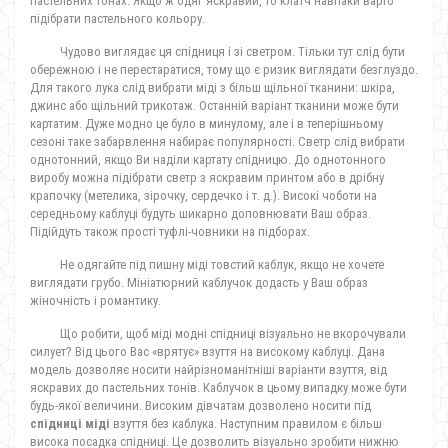
пастельних тонах. Якщо ж одяг яскравий, то клатч навпаки варто
підібрати пастельного кольору.
Чудово виглядає ця спідниця і зі светром. Тільки тут слід бути
обережною і не перестаратися, тому що є ризик виглядати безглуздо.
Для такого лука слід вибрати міді з більш щільної тканини: шкіра,
джинс або щільний трикотаж. Останній варіант тканини може бути
картатим. Дуже модно це було в минулому, але і в теперішньому
сезоні таке забарвлення набирає популярності. Светр слід вибрати
однотонний, якщо Ви наділи картату спідницю. До однотонного
виробу можна підібрати светр з яскравим принтом або в дрібну
крапочку (метелика, зірочку, сердечко і т. д.). Високі чоботи на
середньому каблуці будуть шикарно доповнювати Ваш образ.
Підійдуть також прості туфлі-човники на підборах.
Не одягайте під пишну міді товстий каблук, якщо не хочете
виглядати грубо. Мініатюрний каблучок додасть у Ваш образ
жіночність і романтику.
Що робити, щоб міді модні спідниці
візуально не вкорочували
силует? Від цього Вас «врятує» взуття на високому каблуці. Дана
модель дозволяє носити найрізноманітніші варіанти взуття, від
яскравих до пастельних тонів. Каблучок в цьому випадку може бути
будь-якої величини. Високим дівчатам дозволено носити під
спідниці міді
взуття без каблука. Наступним правилом є більш
висока посадка спідниці. Це дозволить візуально зробити нижню