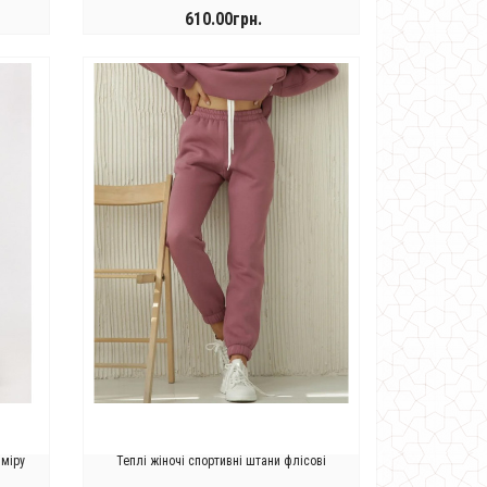
610.00грн.
КУПИТИ
зміру
Теплі жіночі спортивні штани флісові