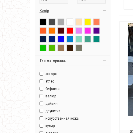
Колір
Тип материала:
ангора
атлас
бифлекс
велюр
дайвинг
двунитка
искусственная кожа
кулир
Ж