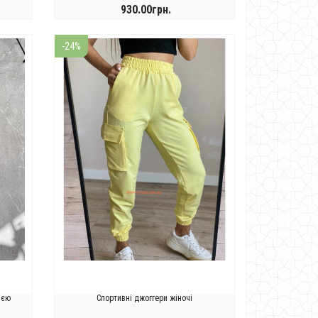
930.00грн.
КУПИТИ
-24%
ією
Спортивні джоггери жіночі