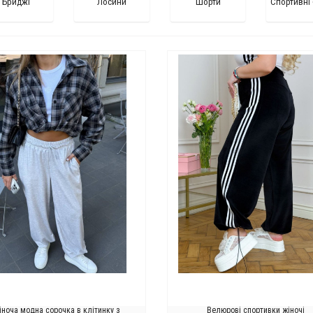
Бриджі
Лосини
Шорти
Спортивні
іноча модна сорочка в клітинку з
Велюрові спортивки жіночі