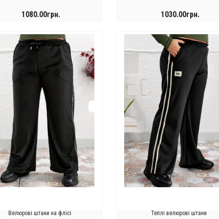
1080.00грн.
1030.00грн.
КУПИТИ
КУПИТИ
ючний
Брючний
0.00грн.
1150.00грн.
стюм
костюм
.
0.00грн.
1050.00грн.
ликого
у стилі
зміру
кімоно
ючний
80.00грн.
стюм
.
0.00грн.
у
ортивному
тилі
Велюрові штани на флісі
Теплі велюрові штани