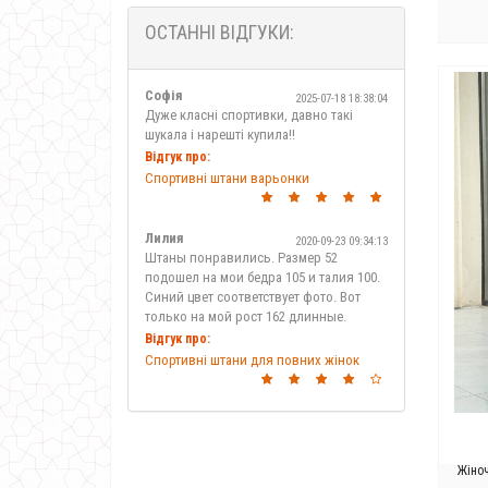
розміру
ОСТАННІ ВІДГУКИ:
Софія
2025-07-18 18:38:04
Дуже класні спортивки, давно такі
шукала і нарешті купила!!
Відгук про:
Спортивні штани варьонки
Лилия
2020-09-23 09:34:13
Штаны понравились. Размер 52
подошел на мои бедра 105 и талия 100.
Синий цвет соответствует фото. Вот
только на мой рост 162 длинные.
Відгук про:
Спортивні штани для повних жінок
Жіно