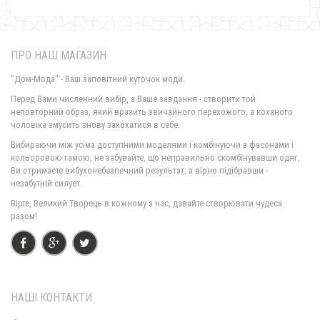
ПРО НАШ МАГАЗИН
"Дом-Мода" - Ваш заповітний куточок моди.
Перед Вами численний вибір, а Ваше завдання - створити той
неповторний образ, який вразить звичайного перехожого, а коханого
чоловіка змусить знову закохатися в себе.
Вибираючи між усіма доступними моделями і комбінуючи з фасонами і
кольоровою гамою, не забувайте, що неправильно скомбінувавши одяг,
Ви отримаєте вибухонебезпечний результат, а вірно підібравши -
незабутній силует.
Вірте, Великий Творець в кожному з нас, давайте створювати чудеса
разом!
НАШІ КОНТАКТИ