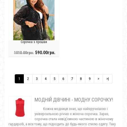
Сорочка з прошви
590.00грн.
1010.00грн.
1
2
3
4
5
6
7
8
9
>
>|
МОДНІЙ ДІВЧИНІ - МОДНУ СОРОЧКУ!
Кожна модниця знає, що найзручнішою і
універсальною річчю є жіноча сорочка. Зараз,
сорочка стала невід'ємною частиною в жіночому
гардеробі, а все тому, що підходить до будь-якого стилю
одягу. Таку