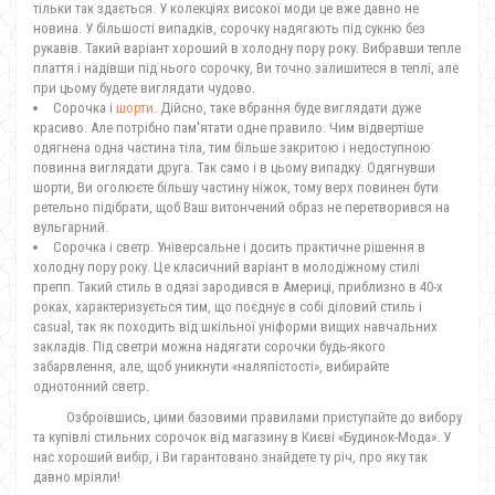
тільки так здається. У колекціях високої моди
це вже давно не
новина. У більшості випадків, сорочку надягають під сукню без
рукавів. Такий варіант хороший в холодну пору року. Вибравши тепле
плаття і надівши під нього сорочку, Ви точно залишитеся в теплі, але
при цьому будете виглядати чудово.
Сорочка і
шорти
. Дійсно, таке вбрання буде виглядати дуже
красиво. Але потрібно пам'ятати одне правило. Чим відвертіше
одягнена одна частина тіла, тим більше закритою і недоступною
повинна виглядати друга. Так само і в цьому випадку. Одягнувши
шорти, Ви оголюєте більшу частину ніжок, тому верх повинен бути
ретельно підібрати, щоб Ваш витончений образ не перетворився на
вульгарний.
Сорочка і светр. Універсальне і досить практичне рішення в
холодну пору року. Це класичний варіант в молодіжному стилі
препп. Такий стиль в одязі зародився в Америці, приблизно в 40-х
роках, характеризується тим, що поєднує в собі діловий стиль і
casual, так як походить від шкільної уніформи вищих навчальних
закладів. Під светри можна надягати сорочки будь-якого
забарвлення, але, щоб уникнути «наляпістості», вибирайте
однотонний светр.
Озброївшись, цими базовими правилами приступайте до вибору
та купівлі стильних сорочок від магазину в Києві «Будинок-Мода». У
нас хороший вибір, і Ви гарантовано знайдете ту річ, про яку так
давно мріяли!