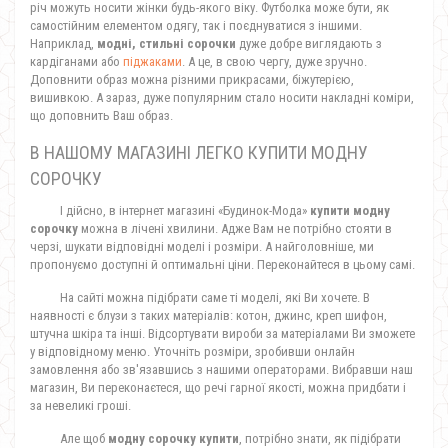
річ можуть носити жінки будь-якого віку. Футболка може бути, як
самостійним елементом одягу, так і поєднуватися з іншими.
Наприклад,
модні, стильні сорочки
дуже добре виглядають з
кардіганами або
піджаками
. А це, в свою чергу, дуже зручно.
Доповнити образ можна різними прикрасами, біжутерією,
вишивкою. А зараз, дуже популярним стало носити накладні коміри,
що доповнить Ваш образ.
В НАШОМУ МАГАЗИНІ ЛЕГКО КУПИТИ МОДНУ
СОРОЧКУ
І дійсно, в інтернет магазині «Будинок-Мода»
купити модну
сорочку
можна в лічені хвилини. Адже Вам не потрібно стояти в
черзі, шукати відповідні моделі і розміри. А найголовніше, ми
пропонуємо доступні й оптимальні ціни. Переконайтеся в цьому самі.
На сайті можна підібрати саме ті моделі, які Ви хочете. В
наявності є блузи з таких матеріалів: котон, джинс, креп шифон,
штучна шкіра та інші. Відсортувати вироби за матеріалами Ви зможете
у відповідному меню. Уточніть розміри, зробивши онлайн
замовлення або зв'язавшись з нашими операторами. Вибравши наш
магазин, Ви переконаєтеся, що речі гарної якості, можна придбати і
за невеликі гроші.
Але щоб
модну сорочку купити
,
потрібно знати, як підібрати