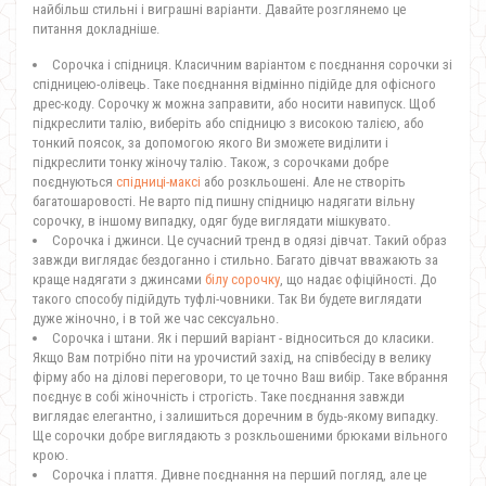
найбільш стильні і виграшні варіанти. Давайте розглянемо це
питання докладніше.
Сорочка і спідниця. Класичним варіантом є поєднання сорочки зі
спідницею-олівець. Таке поєднання відмінно підійде для офісного
дрес-коду. Сорочку ж можна заправити, або носити навипуск. Щоб
підкреслити талію, виберіть або спідницю з високою талією, або
тонкий поясок, за допомогою якого Ви зможете виділити і
підкреслити тонку жіночу талію. Також, з сорочками добре
поєднуються
спідниці-максі
або розкльошені. Але не створіть
багатошаровості. Не варто під пишну спідницю надягати вільну
сорочку, в іншому випадку, одяг буде виглядати мішкувато.
Сорочка і джинси. Це сучасний тренд в одязі дівчат. Такий образ
завжди виглядає бездоганно і стильно. Багато дівчат вважають за
краще надягати з джинсами
білу сорочку
, що надає офіційності. До
такого способу підійдуть туфлі-човники. Так Ви будете виглядати
дуже жіночно, і в той же час сексуально.
Сорочка і штани. Як і перший варіант - відноситься до класики.
Якщо Вам потрібно піти на урочистий захід, на співбесіду в велику
фірму або на ділові переговори, то це точно Ваш вибір. Таке вбрання
поєднує в собі жіночність і строгість. Таке поєднання завжди
виглядає елегантно, і залишиться доречним в будь-якому випадку.
Ще сорочки добре виглядають з розкльошеними брюками вільного
крою.
Сорочка і плаття. Дивне поєднання на перший погляд, але це