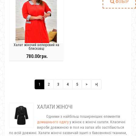
ФІЛЬТР
Халат жіночий велюровий на
блискавці
780.00грн.
1
2
3
4
5
>
>|
ХАЛАТИ ЖІНОЧІ
Одними з найбільш поширеніших елементів
домашнього одягу
у жінок є жіночі халати. Класичні
вироби довжиною в пол на запах або застібаються
по всій довжині. Халати жіночі зазвичай зшиті з бавовняної тканини,