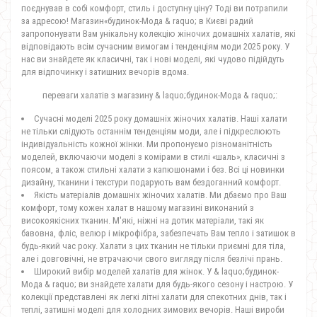
поєднував в собі комфорт, стиль і доступну ціну? Тоді ви потрапили
за адресою! Магазин«будинок-Мода & raquo; в Києві радий
запропонувати Вам унікальну колекцію жіночих домашніх халатів, які
відповідають всім сучасним вимогам і тенденціям моди 2025 року. У
нас ви знайдете як класичні, так і нові моделі, які чудово підійдуть
для відпочинку і затишних вечорів вдома.
переваги халатів з магазину & laquo;будинок-Мода & raquo;:
Сучасні моделі 2025 року домашніх жіночих халатів. Наші халати
не тільки слідують останнім тенденціям моди, але і підкреслюють
індивідуальність кожної жінки. Ми пропонуємо різноманітність
моделей, включаючи моделі з комірами в стилі «шаль», класичні з
поясом, а також стильні халати з капюшонами і без. Всі ці новинки
дизайну, тканини і текстури подарують вам бездоганний комфорт.
Якість матеріалів домашніх жіночих халатів. Ми дбаємо про Ваш
комфорт, тому кожен халат в нашому магазині виконаний з
високоякісних тканин. М'які, ніжні на дотик матеріали, такі як
бавовна, фліс, велюр і мікрофібра, забезпечать Вам тепло і затишок в
будь-який час року. Халати з цих тканин не тільки приємні для тіла,
але і довговічні, не втрачаючи свого вигляду після безлічі прань.
Широкий вибір моделей халатів для жінок. У & laquo;будинок-
Мода & raquo; ви знайдете халати для будь-якого сезону і настрою. У
колекції представлені як легкі літні халати для спекотних днів, так і
теплі, затишні моделі для холодних зимових вечорів. Наші вироби