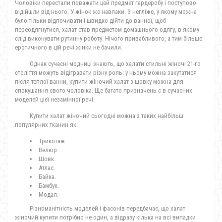
Чоловіки перестали поважати цей предмет гардеробу і поступово
відійшли від нього. У жінок же навпаки. З негліже, у якому можна
було тільки відпочивати і швидко дійти до ванної, щоб
переодягнутися, халат став предметом домашнього одягу, в якому
слід виконувати рутинну роботу. Нічого привабливого, а тим більше
еротичного в цій речі жінки не бачили.
Однак сучасні модниці знають, що халати стильні жіночі 21-го
століття можуть відігравати різну роль: у ньому можна закутатися
після теплої ванни, купити жіночий халат з шовку можна для
спокушання свого чоловіка. Ще багато призначень є в сучасних
моделей цієї незамінної речі.
Купити халат жіночий сьогодні можна з таких найбільш
популярних тканин як:
Трикотаж.
Велюр.
Шовк.
Атлас.
Байка.
Бамбук.
Модал.
Різноманітність моделей і фасонів передбачає, що халат
жіночий купити потрібно не один, а відразу кілька на всі випадки