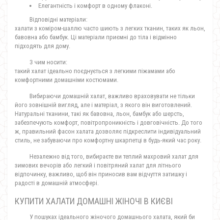
Елегантність і комфорт в одному флаконі.
Відповідні матеріали:
халати з коміром-шаллю часто шиють з легких тканин, таких як льон,
бавовна або бамбук. Ці матеріали приємні до тіла і відмінно
підходять для дому.
З чим носити:
такий халат ідеально поєднується з легкими піжамами або
комфортними домашніми костюмами.
Вибираючи домашній халат, важливо враховувати не тільки
його зовнішній вигляд, але і матеріал, з якого він виготовлений.
Натуральні тканини, такі як бавовна, льон, бамбук або шерсть,
забезпечують комфорт, повітропроникність і довговічність. До того
ж, правильний фасон халата дозволяє підкреслити індивідуальний
стиль, не забуваючи про комфортну шкарпетці в будь-який час року.
Незалежно від того, вибираєте ви теплий махровий халат для
зимових вечорів або легкий і повітряний халат для літнього
відпочинку, важливо, щоб він приносив вам відчуття затишку і
радості в домашній атмосфері.
КУПИТИ ХАЛАТИ ДОМАШНІ ЖІНОЧІ В КИЄВІ
У пошуках ідеального жіночого домашнього халата, який би