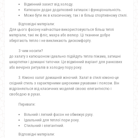
Відмінний захист від холоду.
Капюшон додає додатковий затишок і функціональність.
Може бути як в класичному, так і в більш спортивному стилі.
Відповідні матеріали:
Для цього фасону найчастіше використовуються більш теплі
матеріали, такі як фліс, махра або велюр. Ці тканини добре
зберігають тепло і не викликають дискомфорту.
З чим носити?
до халату з капюшоном ідеально підійдуть тепла піжама, затишні
шкарпетки і домашні тапочки. Це відмінний варіант для ранкових
або вечірніх ритуалів в холодну пору року.
3. Кімоно халат домашній жіночий. Халат в стилі кімоно-це
східний стиль з характерними широкими рукавами і поясом. Він
відрізняється від класичних моделей своєю елегантністю і
свободою в рухах.
Переваги:
Вільний і легкий фасон не обмежує руху.
Ідеальний для теплої пори року.
Стильний і елегантний.
Відповідні матеріали: