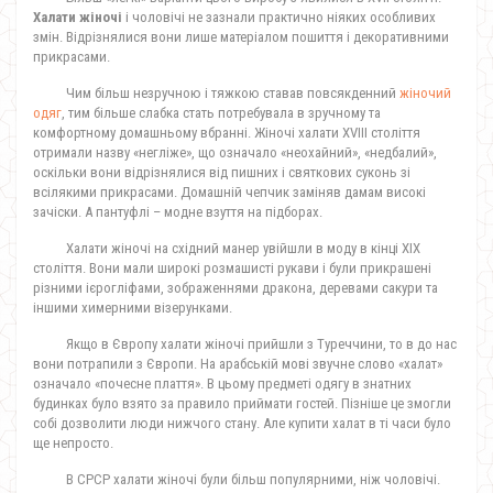
Халати жіночі
і чоловічі не зазнали практично ніяких особливих
змін. Відрізнялися вони лише матеріалом пошиття і декоративними
прикрасами.
Чим більш незручною і тяжкою ставав повсякденний
жіночий
одяг
, тим більше слабка стать потребувала в зручному та
комфортному домашньому вбранні. Жіночі халати XVIII століття
отримали назву «негліже», що означало «неохайний», «недбалий»,
оскільки вони відрізнялися від пишних і святкових суконь зі
всілякими прикрасами. Домашній чепчик заміняв дамам високі
зачіски. А пантуфлі – модне взуття на підборах.
Халати жіночі на східний манер увійшли в моду в кінці XIX
століття. Вони мали широкі розмашисті рукави і були прикрашені
різними ієрогліфами, зображеннями дракона, деревами сакури та
іншими химерними візерунками.
Якщо в Європу халати жіночі прийшли з Туреччини, то в до нас
вони потрапили з Європи. На арабській мові звучне слово «халат»
означало «почесне плаття». В цьому предметі одягу в знатних
будинках було взято за правило приймати гостей. Пізніше це змогли
собі дозволити люди нижчого стану. Але купити халат в ті часи було
ще непросто.
В СРСР халати жіночі були більш популярними, ніж чоловічі.