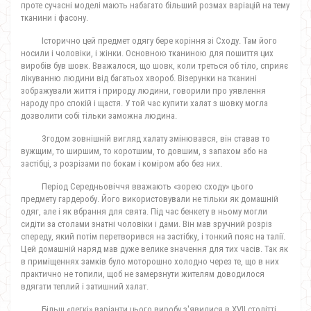
проте сучасні моделі мають набагато більший розмах варіацій на тему
тканини і фасону.
Історично цей предмет одягу бере коріння зі Сходу. Там його
носили і чоловіки, і жінки. Основною тканиною для пошиття цих
виробів був шовк. Вважалося, що шовк, коли треться об тіло, сприяє
лікуванню людини від багатьох хвороб. Візерунки на тканині
зображували життя і природу людини, говорили про уявлення
народу про спокій і щастя. У той час купити халат з шовку могла
дозволити собі тільки заможна людина.
Згодом зовнішній вигляд халату змінювався, він ставав то
вужщим, то ширшим, то коротшим, то довшим, з запахом або на
застібці, з розрізами по бокам і коміром або без них.
Період Середньовіччя вважають «зорею сходу» цього
предмету гардеробу. Його використовували не тільки як домашній
одяг, але і як вбрання для свята. Під час бенкету в ньому могли
сидіти за столами знатні чоловіки і дами. Він мав зручний розріз
спереду, який потім перетворився на застібку, і тонкий пояс на талії.
Цей домашній наряд мав дуже велике значення для тих часів. Так як
в приміщеннях замків було моторошно холодно через те, що в них
практично не топили, щоб не замерзнути жителям доводилося
вдягати теплий і затишний халат.
Більш «легкі» варіанти цього виробу з'явилися в XVII столітті.