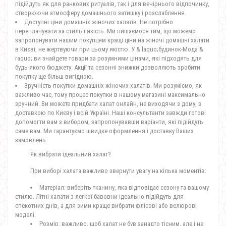
підійдуть як для ранкових ритуалів, так і для вечірнього відпочинку,
створюючи атмосферу домашнього затишку і розслаблення.
Доступні ціни домашніх жіночих халатів. Не потрібно
переплачувати за стиль і якість. Ми пишаємося тим, що можемо
запропонувати нашим покупцям кращі ціни на жіночі домашні халати
в Києві, не жертвуючи при цьому якістю. У & laquo;будинок-Мода &
raquo; ви знайдете товари за розумними цінами, які підходять для
будь-якого бюджету. Акції та сезонні знижки дозволяють зробити
покупку ще більш вигідною.
Зручність покупки домашніх жіночих халатів. Ми розуміємо, як
важливо час, тому процес покупки в нашому магазині максимально
зручний. Ви можете придбати халат онлайн, не виходячи з дому, з
доставкою по Києву і всій Україні. Наші консультанти завжди готові
допомогти вам з вибором, запропонувавши варіанти, які підійдуть
саме вам. Ми гарантуємо швидке оформлення і доставку Ваших
замовлень.
Як вибрати ідеальний халат?
При виборі халата важливо звернути увагу на кілька моментів:
Матеріал: виберіть тканину, яка відповідає сезону та вашому
стилю. Літні халати з легкої бавовни ідеально підійдуть для
спекотних днів, а для зими краще вибрати флісові або велюрові
моделі.
Розмір: важливо, щоб халат не був занадто тісним, але і не