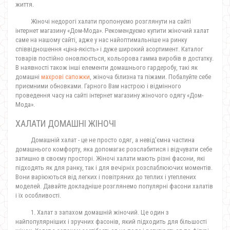
життя.
Жіночі недорогі халати пропонуємо розглянути на сайті
інтернет магазину «Дом-Мода». Рекомендуємо купити жіночий халат
саме на нашому сайті, адже у нас найоптимальніше на ринку
співвідношення «ціна-якість» і дуже широкий асортимент. Каталог
товарів постійно оновлюється, кольорова гамма виробів в достатку.
В наявності також інші елементи домашнього гардеробу, такі як
домашні
махрові сапожки
, жіноча білизна та піжами. Побалуйте себе
приємними обновками. Гарного Вам настрою і відмінного
проведення часу на сайті інтернет магазину жіночого одягу «Дом-
Мода».
ХАЛАТИ ДОМАШНІ ЖІНОЧІ
Домашній халат - це не просто одяг, а невід'ємна частина
домашнього комфорту, яка допомагає розслабитися і відчувати себе
затишно в своєму просторі. Жіночі халати мають різні фасони, які
підходять як для ранку, так і для вечірніх розслаблюючих моментів.
Вони варіюються від легких і повітряних до теплих і утеплених
моделей. Давайте докладніше розглянемо популярні фасони халатів
і їх особливості.
1. Халат з запахом домашній жіночий. Це один з
найпопулярніших і зручних фасонів, який підходить для більшості