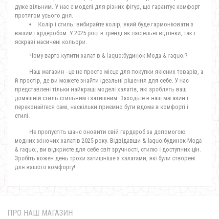
дуже вільним. У нас є моделі для різних фігур, що гарантує комфорт
протягом усього дня.
Колір і стиль: вибирайте колір, який буде гармоніювати з
вашим гардеробом. У 2025 році в тренді як пастельні відтінки, так і
яскраві насичені кольори.
Чому варто купити халат в & laquo;будинок-Мода & raquo;?
Наш магазин - це не просто місце для покупки якісних товарів, а
й простір, де ви можете знайти ідеальні рішення для себе. У нас
представлені тільки найкращі моделі халатів, які зроблять ваш
домашній стиль стильним і затишним. Заходьте в наш магазин і
переконайтеся самі, наскільки приємно бути вдома в комфорті і
стилі.
Не пропустіть шанс оновити свій гардероб за допомогою
модних жіночих халатів 2025 року. Відвідавши & laquo;будинок-Мода
& raquo;, ви відкриєте для себе світ зручності, стилю і доступних цін.
Зробіть кожен день трохи затишніше з халатами, які були створені
для вашого комфорту!
ПРО НАШ МАГАЗИН