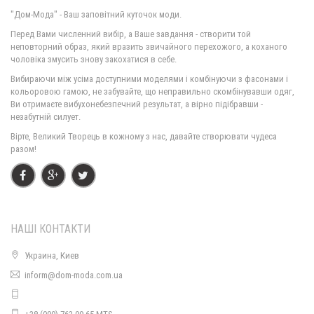
"Дом-Мода" - Ваш заповітний куточок моди.
Перед Вами численний вибір, а Ваше завдання - створити той
неповторний образ, який вразить звичайного перехожого, а коханого
чоловіка змусить знову закохатися в себе.
Вибираючи між усіма доступними моделями і комбінуючи з фасонами і
кольоровою гамою, не забувайте, що неправильно скомбінувавши одяг,
Ви отримаєте вибухонебезпечний результат, а вірно підібравши -
незабутній силует.
Вірте, Великий Творець в кожному з нас, давайте створювати чудеса
разом!
НАШІ КОНТАКТИ
Украина, Киев
inform@dom-moda.com.ua