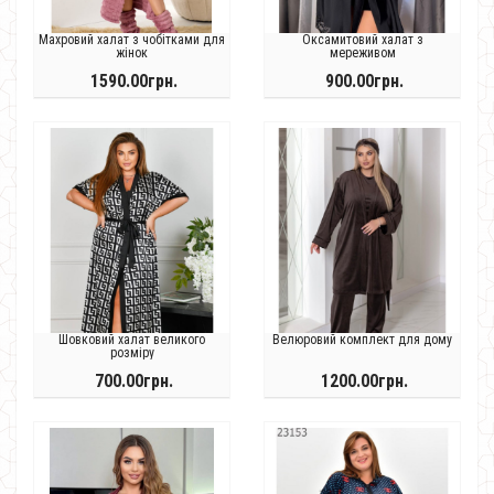
Махровий халат з чобітками для
Оксамитовий халат з
жінок
мереживом
1590.00грн.
900.00грн.
Шовковий халат великого
Велюровий комплект для дому
розміру
700.00грн.
1200.00грн.