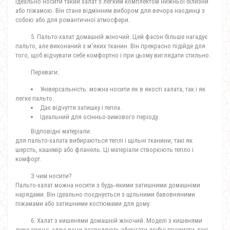
ідеально носити такий халат з легким комплектом нижньої білизни
або піжамою. Він стане відмінним вибором для вечора наодинці з
собою або для романтичної атмосфери.
5. Пальто-халат домашній жіночий. Цей фасон більше нагадує
пальто, але виконаний з м'яких тканин. Він прекрасно підійде для
того, щоб відчувати себе комфортно і при цьому виглядати стильно.
Переваги:
Універсальність: можна носити як в якості халата, так і як
легке пальто.
Дає відчуття затишку і тепла.
Ідеальний для осінньо-зимового періоду.
Відповідні матеріали:
для пальто-халата вибираються теплі і щільні тканини, такі як
шерсть, кашемір або фланель. Ці матеріали створюють тепло і
комфорт.
З чим носити?
Пальто-халат можна носити з будь-якими затишними домашніми
нарядами. Він ідеально поєднується з щільними бавовняними
піжамами або затишними костюмами для дому.
6. Халат з кишенями домашній жіночий. Моделі з кишенями
дуже зручні, адже вони дозволяють зберігати дрібні предмети, такі