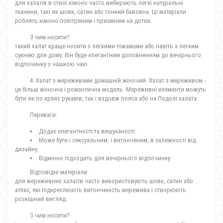
для халатів в стилі кімоно часто вибирають легкі натуральні
тканини, такі як шовк, сатин або тонкий бавовна. Ці матеріали
роблять кімоно повітряним і приємним на дотик.
З чим носити?
такий халат краще носити з легкими піжамами або навіть з легким
сукнею для дому. Він буде елегантним доповненням до вечірнього
відпочинку з чашкою чаю.
4. Халат з мереживами домашній жіночий. Халат з мереживом -
це більш жіночна і романтична модель. Мереживні елементи можуть
бути як по краях рукавів, так і вздовж пояса або на Подолі халата.
Переваги:
Додає елегантності та вишуканості.
Може бути і сексуальним, і витонченим, в залежності від
дизайну.
Відмінно підходить для вечірнього відпочинку.
Відповідні матеріали:
для мереживних халатів часто використовують шовк, сатин або
атлас, які підкреслюють витонченість мережива і створюють
розкішний вигляд.
З чим носити?