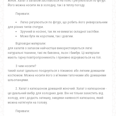
жінок. Халат з запахом застібається на пояс і регулюється по фігурі.
Його можна носити як в холодну, так і в теплу погоду.
Переваги:
Легко регулюється по фігурі, що робить його універсальним
для різних типів статури.
Зручний в носінні, так як не вимагає складної застібки.
Може бути як коротким, так і довгим.
Відповідні матеріали:
для халатів з запахом найчастіше використовуються легкі
натуральні тканини, такі як бавовна, льон і бамбук. Ці матеріали
мають гарну повітропроникність і приємно відчуваються на тілі.
З чим носити?
такий халат ідеально поєднується з піжамою або легким домашнім
костюмом. Можна носити його з м'якими тапочками або домашніми
шльопанцями.
2. Халат з капюшоном домашній жіночий. Халат з капюшоном -
це ідеальний вибір для холодних днів. Він не тільки захистить від
холоду, але і додасть затишку, завдяки наявності капюшона, який
можна натягнути на голову.
Переваги: