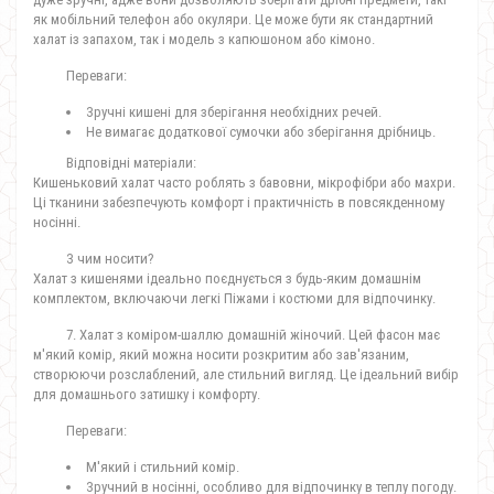
як мобільний телефон або окуляри. Це може бути як стандартний
халат із запахом, так і модель з капюшоном або кімоно.
Переваги:
Зручні кишені для зберігання необхідних речей.
Не вимагає додаткової сумочки або зберігання дрібниць.
Відповідні матеріали:
Кишеньковий халат часто роблять з бавовни, мікрофібри або махри.
Ці тканини забезпечують комфорт і практичність в повсякденному
носінні.
З чим носити?
Халат з кишенями ідеально поєднується з будь-яким домашнім
комплектом, включаючи легкі Піжами і костюми для відпочинку.
7. Халат з коміром-шаллю домашній жіночий. Цей фасон має
м'який комір, який можна носити розкритим або зав'язаним,
створюючи розслаблений, але стильний вигляд. Це ідеальний вибір
для домашнього затишку і комфорту.
Переваги:
М'який і стильний комір.
Зручний в носінні, особливо для відпочинку в теплу погоду.