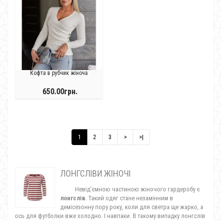
Кофта в рубчик жіноча
650.00грн.
1
2
3
>
>|
ЛОНГСЛІВИ ЖІНОЧІ
Невід'ємною частиною жіночого гардеробу є
лонгслів
. Такий одяг стане незамінним в
демісезонну пору року, коли для светра ще жарко, а
ось для футболки вже холодно. І навпаки. В такому випадку лонгслів