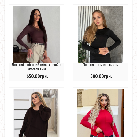
Лонгслів жіночий облягаючий з
Лонгслів з мереживом
мереживом
650.00грн.
500.00грн.