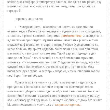
забезпечує комфортну температуру для тіла. Це одна з тих речей, яку
можна зустріти і в жіночому, і в чоловічому, і навіть в дитячому
гардеробі.
Переваги лонгслівів:
Універсальність. Таке вбрання носять як самостійний
елемент одягу. Його можна поєднувати з джинсами різних моделей,
спідницями різної довжини, шортами і
комбінезонами
. З огляду на те,
що магазини пропонують
купити жіночі лонгсліви
різноманітних
моделей та фасонів, то і створити певний образ буде досить легко.
Зараз великий пріоритет надають лонгслівам з різними принтами,
малюнками, написами і символами. Такий варіант підходить для
створення "лука" в стилі casual, а ось щоб виглядати стримано,
можна купити однотонний лонгслів. У будь-якому випадку, який би
супутній одяг Ви не обрали, все одно така річ, як лонгслів, буде
виглядати дуже гарно. А експериментуючи, можна створити зовсім
нові і оригінальні образи.
Лонгслів можна носити на роботу, навчання і надягати для
прогулянок або поїздок. Завдяки старанням дизайнерів стало
можливим підбирати такий одяг за обраним Вами стилем. Хоча це і
самостійний елемент гардероба, все ж зверху в прохолодну погоду
або на вимогу дрес-коду можна накинути кардиган, піджак або жилет.
Модним поєднанням є лонгслів зі
шкіряною курткою
.