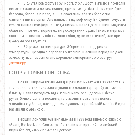
Відчуття комфорту і зручності. У більшості випадків лонгслів
виготовляється з легких тканин, приємних до тіла. Це можуть бути
бавовна, бавовна в поєднанні з еластаном або ж абсолютно
синтетичний матеріал. Але надівши таку кофточку, Ви будете почувати
себе затишно і комфортно. Не дивлячись на те що, більшість моделей
облягаючі, це не створює ефекту сковування рухів. Так як матеріал, з
якого виготовляють
жіночі лонгсліви
, дуже еластичний, але при
цьому не розтягується.
Збереження температури. Збереження і підтримка
температури - це одна з переваг лонгслівів. В осінній період не дасть
замерзнути, а навесні стане хорошою альтернативою светру і
джемперу
.
ІСТОРІЯ ПОЯВИ ЛОНГСЛІВА
Поява і широке вживання цієї речі починається з 19 століття. У
той час чоловіки використовували цю деталь гардеробу як нижню
білизну. Назва походить від англійського long - довгий і sleeve -
рукав. Якщо з'єднати воєдино, то виходить всього на всього
звичайна футболка, але з довгим рукавом. У російській мові цей одяг
називали фуфайкою.
Перший лонгслів був випущений в 1938 році відомою фірмою
«Sears, Roebuck and Company». Лонгслів мав круглий неглибокий
виріз без будь-яких прикрас і декору.