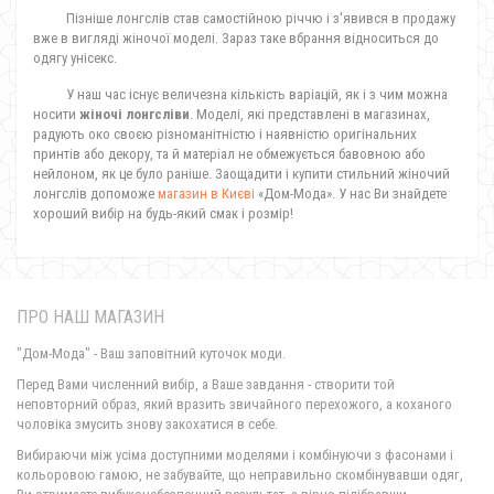
Пізніше лонгслів став самостійною річчю і з'явився в продажу
вже в вигляді жіночої моделі. Зараз таке вбрання відноситься до
одягу унісекс.
У наш час існує величезна кількість варіацій, як і з чим можна
носити
жіночі лонгсліви
. Моделі, які представлені в магазинах,
радують око своєю різноманітністю і наявністю оригінальних
принтів або декору, та й матеріал не обмежується бавовною або
нейлоном, як це було раніше. Заощадити і купити стильний жіночий
лонгслів допоможе
магазин в Києві
«Дом-Мода». У нас Ви знайдете
хороший вибір на будь-який смак і розмір!
ПРО НАШ МАГАЗИН
"Дом-Мода" - Ваш заповітний куточок моди.
Перед Вами численний вибір, а Ваше завдання - створити той
неповторний образ, який вразить звичайного перехожого, а коханого
чоловіка змусить знову закохатися в себе.
Вибираючи між усіма доступними моделями і комбінуючи з фасонами і
кольоровою гамою, не забувайте, що неправильно скомбінувавши одяг,