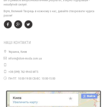
Ви отримаєте вибухонебезпечний результат, а вірно підібравши -
незабутній силует.
Вірте, Великий Творець в кожному з нас, давайте створювати чудеса
разом!
НАШІ КОНТАКТИ
Украина, Киев
inform@dom-moda.com.ua
+38 (099) 762-99-65 MTS
ПН-ПТ: 10:00-19:00 СБ-ВС: 10:00-15:00