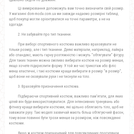
Ці вимірювання допоможуть вам точно визначити свій розмір.
У магазині dom-moda.com.ua ми завжди надаємо розмірні таблиці,
щоб покупці могли орієнтуватися на точні параметри, а не на
здогади.
2. Не забувайте про тип тканини.
При виборі спортивного костюма важливо враховувати не
тільки розмір, але і тип тканини. Деякі матеріали, наприклад, лайкра
або спандекс, мають гарну розтяжністю і можуть "обтягувати" фігуру.
Для таких тканин можна сміливо вибирати костюм на розмір менше,
якщо хочете підкреслити форму. У той же час трикотаж або фліс
менш еластичні, і такі костюми краще вибирати в розмір "в розмір",
щоб вони не сковували рухи і не тиснули на тіло.
3. Враховуйте призначення костюма.
Підбираючи спортивний костюм, важливо пам'ятати, для яких
цілей він буде використовуватися. Для інтенсивних тренувань або
фітнесу краще вибирати костюми, які щільно облягають тіло, щоб не
заважати руху. Такі моделі зазвичай мають більш обтягуючий фасон,
тому вони повинні бути трохи менше за розміром, ніж повсякденні
костюми.
Якщо ж костюм призначений для повсякденних прогулянок