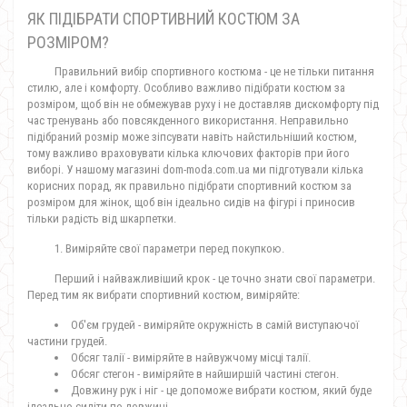
ЯК ПІДІБРАТИ СПОРТИВНИЙ КОСТЮМ ЗА
РОЗМІРОМ?
Правильний вибір спортивного костюма - це не тільки питання
стилю, але і комфорту. Особливо важливо підібрати костюм за
розміром, щоб він не обмежував руху і не доставляв дискомфорту під
час тренувань або повсякденного використання. Неправильно
підібраний розмір може зіпсувати навіть найстильніший костюм,
тому важливо враховувати кілька ключових факторів при його
виборі. У нашому магазині dom-moda.com.ua ми підготували кілька
корисних порад, як правильно підібрати спортивний костюм за
розміром для жінок, щоб він ідеально сидів на фігурі і приносив
тільки радість від шкарпетки.
1. Виміряйте свої параметри перед покупкою.
Перший і найважливіший крок - це точно знати свої параметри.
Перед тим як вибрати спортивний костюм, виміряйте:
Об'єм грудей - виміряйте окружність в самій виступаючої
частини грудей.
Обсяг талії - виміряйте в найвужчому місці талії.
Обсяг стегон - виміряйте в найширшій частині стегон.
Довжину рук і ніг - це допоможе вибрати костюм, який буде
ідеально сидіти по довжині.