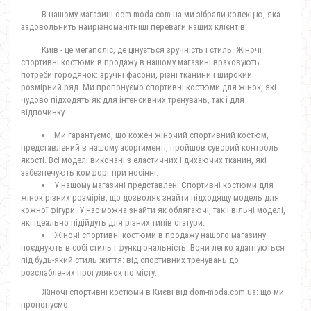
В нашому магазині dom-moda.com.ua ми зібрали колекцію, яка
задовольнить найрізноманітніші переваги наших клієнтів.
Київ - це мегаполіс, де цінується зручність і стиль. Жіночі
спортивні костюми в продажу в нашому магазині враховують
потреби городянок: зручні фасони, різні тканини і широкий
розмірний ряд. Ми пропонуємо спортивні костюми для жінок, які
чудово підходять як для інтенсивних тренувань, так і для
відпочинку.
Ми гарантуємо, що кожен жіночий спортивний костюм,
представлений в нашому асортименті, пройшов суворий контроль
якості. Всі моделі виконані з еластичних і дихаючих тканин, які
забезпечують комфорт при носінні.
У нашому магазині представлені Спортивні костюми для
жінок різних розмірів, що дозволяє знайти підходящу модель для
кожної фігури. У нас можна знайти як облягаючі, так і вільні моделі,
які ідеально підійдуть для різних типів статури.
Жіночі спортивні костюми в продажу нашого магазину
поєднують в собі стиль і функціональність. Вони легко адаптуються
під будь-який стиль життя: від спортивних тренувань до
розслаблених прогулянок по місту.
Жіночі спортивні костюми в Києві від dom-moda.com.ua: що ми
пропонуємо