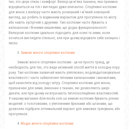
тих, хто цінує стиль і комфорт. Велюр-це м'яка тканина, яка приємно
відчувається на тілі і виглядає дуже елегантно. Спортивні костюми
для жінок з велюру часто мають розкішний і м'який зовнішній
вигляд, що робить їх відмінним варіантом для прогулянок по місту
або навіть зустрічей з друзями. Такі костюми часто бувають з
капюшоном і бічними кишенями, що додає функціональності.
Велюрові костюми ідеально підходять для осені та зими, коли
хочеться виглядати стильно, але при цьому відчувати себе затишно і
тепло.
3.
Зимові жіночі спортивні костюми
Зимові жіночі спортивні костюми - це не просто тренд, це
необхідність для тих, хто веде активний спосіб життя в холодну пору
року. Такі костюми зазвичай мають утеплювач, водовідштовхувальні
властивості і часто забезпечені теплими капюшонами і манжетами,
щоб захистити від холоду і вітру. Спортивні костюми для жінок,
призначені для зими, виконані з тканин, які дозволяють шкірі
дихати, але при цьому не втрачають теплоізоляційних властивостей.
У нашому магазині dom-moda.com.ua зимові костюми бувають різних
моделей: з толстовками, з утепленими брюками або штанами, що
дозволяє підібрати оптимальний варіант для зимових тренувань або
прогулянок.
4.
Модні жіночі спортивні костюми