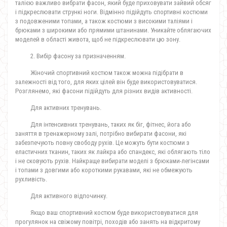
талією важливо вибрати фасон, який буде приховувати зайвий обсяг
і підкреслювати стрункі ноги. Відмінно підійдуть спортивні костюми
з подовженими топами, а також костюми з високими таліями і
брюками з широкими або прямими штанинами. Уникайте облягаючих
моделей в області живота, щоб не підкреслювати цю зону.
2. Вибір фасону за призначенням.
Жіночий спортивний костюм також можна підібрати в
залежності від того, для яких цілей він буде використовуватися.
Розглянемо, які фасони підійдуть для різних видів активності.
Для активних тренувань.
Для інтенсивних тренувань, таких як біг, фітнес, йога або
заняття в тренажерному залі, потрібно вибирати фасони, які
забезпечують повну свободу рухів. Це можуть бути костюми з
еластичних тканин, таких як лайкра або спандекс, які облягають тіло
і не сковують рухів. Найкраще вибирати моделі з брюками-легінсами
і топами з довгими або короткими рукавами, які не обмежують
рухливість.
Для активного відпочинку.
Якщо ваш спортивний костюм буде використовуватися для
прогулянок на свіжому повітрі, походів або занять на відкритому