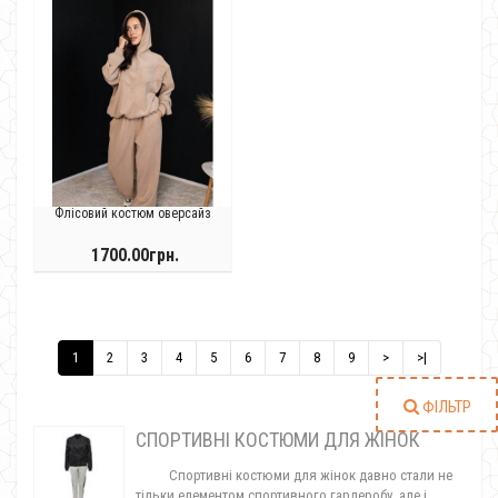
Флісовий костюм оверсайз
1700.00грн.
1
2
3
4
5
6
7
8
9
>
>|
ФІЛЬТР
СПОРТИВНІ КОСТЮМИ ДЛЯ ЖІНОК
Спортивні костюми для жінок давно стали не
тільки елементом спортивного гардеробу, але і