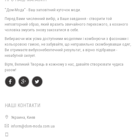
"Дом-Мода" - Ваш заповітний куточок моди.
Перед Вами численний вибір, а Ваше завдання - створити той
неповторний образ, який вразить звичайного перехожого, а коханого
чоловіка змусить знову закохатися в себе.
Вибираючи між усіма доступними моделями і комбінуючи з фасонами і
кольоровою гамою, не забувайте, що неправильно скомбінувавши одяг,
Ви отримаєте вибухонебезпечний результат, а вірно підібравши -
незабутній силует.
Вірте, Великий Творець в кожному з нас, давайте створювати чудеса
разом!
НАШІ КОНТАКТИ
Украина, Киев
inform@dom-moda.com.ua