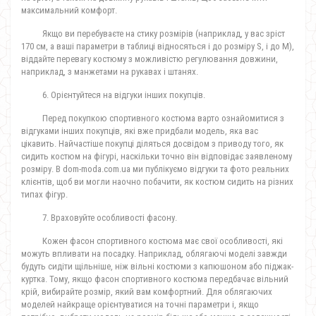
максимальний комфорт.
Якщо ви перебуваєте на стику розмірів (наприклад, у вас зріст
170 см, а ваші параметри в таблиці відносяться і до розміру S, і до M),
віддайте перевагу костюму з можливістю регулювання довжини,
наприклад, з манжетами на рукавах і штанях.
6. Орієнтуйтеся на відгуки інших покупців.
Перед покупкою спортивного костюма варто ознайомитися з
відгуками інших покупців, які вже придбали модель, яка вас
цікавить. Найчастіше покупці діляться досвідом з приводу того, як
сидить костюм на фігурі, наскільки точно він відповідає заявленому
розміру. В dom-moda.com.ua ми публікуємо відгуки та фото реальних
клієнтів, щоб ви могли наочно побачити, як костюм сидить на різних
типах фігур.
7. Враховуйте особливості фасону.
Кожен фасон спортивного костюма має свої особливості, які
можуть впливати на посадку. Наприклад, облягаючі моделі завжди
будуть сидіти щільніше, ніж вільні костюми з капюшоном або піджак-
куртка. Тому, якщо фасон спортивного костюма передбачає вільний
крій, вибирайте розмір, який вам комфортний. Для облягаючих
моделей найкраще орієнтуватися на точні параметри і, якщо