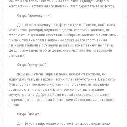
жакетом або топом і еластичними легінсами. Підійдуть моделі з
контрастними вставками або поясами, які підкреслять вашу фігуру.
Фігура "прямокутник".
Для жінок з прямокутною фігурою (де лінії стегон, талії і плечі
мають схожі розміри) відмінно підійдуть спортивні костюми, які
створюють візуальний ефект талії. Вибирайте костюми з витягнутими
лініями, такі як моделі з широкими брюками або спортивними
легінсами і топами з об'ємними рукавами або вставками на плечах.
Це допоможе додати об'єм до верхньої частини тіла, створюючи
рівновагу.
Фігура "трикутник".
Якщо ваші стегна ширше плечей, вибирайте костюми, які
акцентують увагу на верхній частині тіла і звужують низ. Це можуть
бути спортивні костюми з куртками і толстовками, які візуально
розширюють плечі, і вузькі штани або легінси, які візуально
звужують стегна. Добре підійдуть моделі з яскравими деталями,
наприклад, з контрастними блискавками або вставками на грудях і
плечах.
Фігура "яблуко".
Для фігури з вираженим животом і неяскраво вираженою