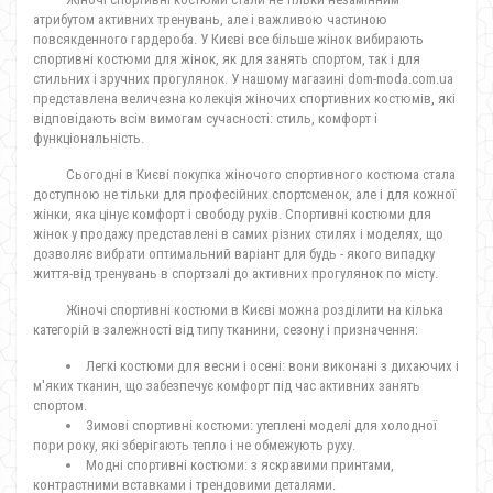
атрибутом активних тренувань, але і важливою частиною
повсякденного гардероба. У Києві все більше жінок вибирають
спортивні костюми для жінок, як для занять спортом, так і для
стильних і зручних прогулянок. У нашому магазині dom-moda.com.ua
представлена величезна колекція жіночих спортивних костюмів, які
відповідають всім вимогам сучасності: стиль, комфорт і
функціональність.
Сьогодні в Києві покупка жіночого спортивного костюма стала
доступною не тільки для професійних спортсменок, але і для кожної
жінки, яка цінує комфорт і свободу рухів. Спортивні костюми для
жінок у продажу представлені в самих різних стилях і моделях, що
дозволяє вибрати оптимальний варіант для будь - якого випадку
життя-від тренувань в спортзалі до активних прогулянок по місту.
Жіночі спортивні костюми в Києві можна розділити на кілька
категорій в залежності від типу тканини, сезону і призначення:
Легкі костюми для весни і осені: вони виконані з дихаючих і
м'яких тканин, що забезпечує комфорт під час активних занять
спортом.
Зимові спортивні костюми: утеплені моделі для холодної
пори року, які зберігають тепло і не обмежують руху.
Модні спортивні костюми: з яскравими принтами,
контрастними вставками і трендовими деталями.