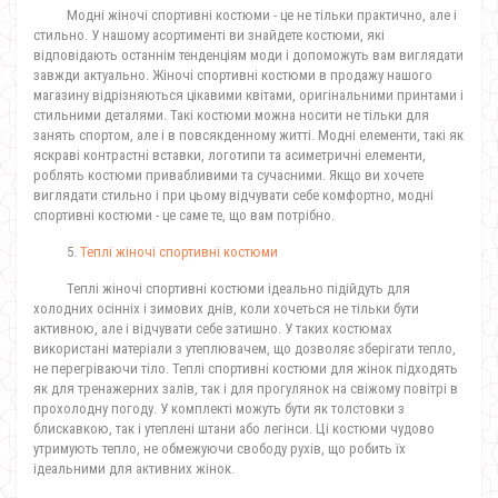
Модні жіночі спортивні костюми - це не тільки практично, але і
стильно. У нашому асортименті ви знайдете костюми, які
відповідають останнім тенденціям моди і допоможуть вам виглядати
завжди актуально. Жіночі спортивні костюми в продажу нашого
магазину відрізняються цікавими квітами, оригінальними принтами і
стильними деталями. Такі костюми можна носити не тільки для
занять спортом, але і в повсякденному житті. Модні елементи, такі як
яскраві контрастні вставки, логотипи та асиметричні елементи,
роблять костюми привабливими та сучасними. Якщо ви хочете
виглядати стильно і при цьому відчувати себе комфортно, модні
спортивні костюми - це саме те, що вам потрібно.
5.
Теплі жіночі спортивні костюми
Теплі жіночі спортивні костюми ідеально підійдуть для
холодних осінніх і зимових днів, коли хочеться не тільки бути
активною, але і відчувати себе затишно. У таких костюмах
використані матеріали з утеплювачем, що дозволяє зберігати тепло,
не перегріваючи тіло. Теплі спортивні костюми для жінок підходять
як для тренажерних залів, так і для прогулянок на свіжому повітрі в
прохолодну погоду. У комплекті можуть бути як толстовки з
блискавкою, так і утеплені штани або легінси. Ці костюми чудово
утримують тепло, не обмежуючи свободу рухів, що робить їх
ідеальними для активних жінок.