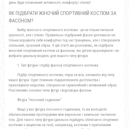
день буде сповнений активності, комфорту і стилю!
ЯК ПІДІБРАТИ ЖІНОЧИЙ СПОРТИВНИЙ КОСТЮМ ЗА
ФАСОНОМ?
Вибір жіночого спортивного костюма - це не тільки питання
зручності, але і стилю. Правильно підібраний фасон допомагає не
тільки відчувати себе комфортно під час тренувань, але і створювати
стильний, сучасний образ. У цій статті ми розповімо, як підібрати
жіночий спортивний костюм за фасоном, які деталі враховувати і як
вибрати ідеальну модель для вашого типу фігури.
1. Тип фігури і підбір фасону спортивного костюма.
Підбір спортивного костюма, перш за все, залежить від типу
вашої фігури. Одяг повинен підкреслювати достоїнства і
приховувати недоліки, створюючи гармонійний і впевнений образ.
Розглянемо основні типи фігур і відповідні фасони.
Фігура "пісочний годинник".
Якщо у вас фігура пісочного годинника, то ви володієте
збалансованими пропорціями між верхньою і нижньою частиною
тіла. Для такого типу фігури ідеально підійдуть облягаючі спортивні
костюми з акцентом на талії, наприклад, костюми з приталеним