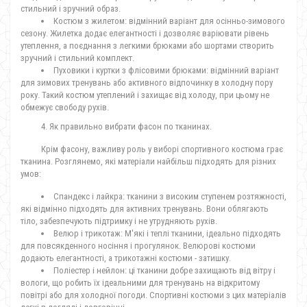
стильний і зручний образ.
Костюм з жилетом: відмінний варіант для осінньо-зимового
сезону. Жилетка додає елегантності і дозволяє варіювати рівень
утеплення, а поєднання з легкими брюками або шортами створить
зручний і стильний комплект.
Пуховики і куртки з флісовими брюками: відмінний варіант
для зимових тренувань або активного відпочинку в холодну пору
року. Такий костюм утеплений і захищає від холоду, при цьому не
обмежує свободу рухів.
4. Як правильно вибрати фасон по тканинах.
Крім фасону, важливу роль у виборі спортивного костюма грає
тканина. Розглянемо, які матеріали найбільш підходять для різних
умов:
Спандекс і лайкра: тканини з високим ступенем розтяжності,
які відмінно підходять для активних тренувань. Вони облягають
тіло, забезпечують підтримку і не утрудняють рухів.
Велюр і трикотаж: М'які і теплі тканини, ідеально підходять
для повсякденного носіння і прогулянок. Велюрові костюми
додають елегантності, а трикотажні костюми - затишку.
Поліестер і нейлон: ці тканини добре захищають від вітру і
вологи, що робить їх ідеальними для тренувань на відкритому
повітрі або для холодної погоди. Спортивні костюми з цих матеріалів