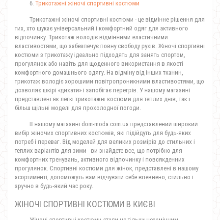
6.
Трикотажні жіночі спортивні костюми
Трикотажні жіночі спортивні костюми - це відмінне рішення для
тих, хто шукає універсальний і комфортний одяг для активного
відпочинку. Трикотаж володіє відмінними еластичними
властивостями, що забезпечує повну свободу рухів. Жіночі спортивні
костюми з трикотажу ідеально підходять для занять спортом,
прогулянок або навіть для щоденного використання в якості
комфортного домашнього одягу. На відміну від інших тканин,
трикотаж володіє хорошими повітропроникними властивостями, що
дозволяє шкірі «дихати» і запобігає перегрів. У нашому магазині
представлені як легкі трикотажні костюми для теплих днів, так і
більш щільні моделі для прохолодної погоди.
В нашому магазині dom-moda.com.ua представлений широкий
вибір жіночих спортивних костюмів, які підійдуть для будь-яких
потреб і переваг. Від моделей для великих розмірів до стильних і
теплих варіантів для зими - ви знайдете все, що потрібно для
комфортних тренувань, активного відпочинку і повсякденних
прогулянок. Спортивні костюми для жінок, представлені в нашому
асортименті, допоможуть вам відчувати себе впевнено, стильно і
зручно в будь-який час року.
ЖІНОЧІ СПОРТИВНІ КОСТЮМИ В КИЄВІ
Жіночі спортивні костюми стали не тільки незамінним