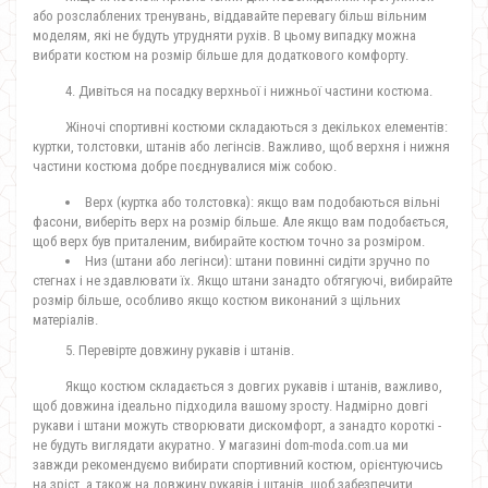
або розслаблених тренувань, віддавайте перевагу більш вільним
моделям, які не будуть утрудняти рухів. В цьому випадку можна
вибрати костюм на розмір більше для додаткового комфорту.
4. Дивіться на посадку верхньої і нижньої частини костюма.
Жіночі спортивні костюми складаються з декількох елементів:
куртки, толстовки, штанів або легінсів. Важливо, щоб верхня і нижня
частини костюма добре поєднувалися між собою.
Верх (куртка або толстовка): якщо вам подобаються вільні
фасони, виберіть верх на розмір більше. Але якщо вам подобається,
щоб верх був приталеним, вибирайте костюм точно за розміром.
Низ (штани або легінси): штани повинні сидіти зручно по
стегнах і не здавлювати їх. Якщо штани занадто обтягуючі, вибирайте
розмір більше, особливо якщо костюм виконаний з щільних
матеріалів.
5. Перевірте довжину рукавів і штанів.
Якщо костюм складається з довгих рукавів і штанів, важливо,
щоб довжина ідеально підходила вашому зросту. Надмірно довгі
рукави і штани можуть створювати дискомфорт, а занадто короткі -
не будуть виглядати акуратно. У магазині dom-moda.com.ua ми
завжди рекомендуємо вибирати спортивний костюм, орієнтуючись
на зріст, а також на довжину рукавів і штанів, щоб забезпечити