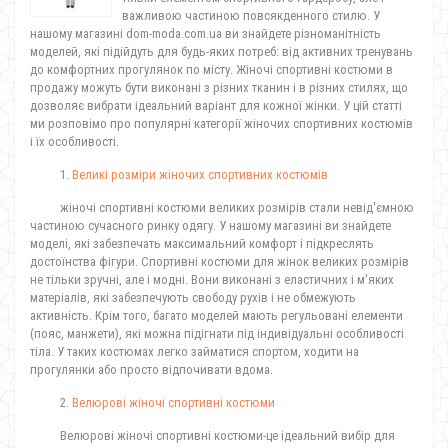
важливою частиною повсякденного стилю. У
нашому магазині dom-moda.com.ua ви знайдете різноманітність
моделей, які підійдуть для будь-яких потреб: від активних тренувань
до комфортних прогулянок по місту. Жіночі спортивні костюми в
продажу можуть бути виконані з різних тканин і в різних стилях, що
дозволяє вибрати ідеальний варіант для кожної жінки. У цій статті
ми розповімо про популярні категорії жіночих спортивних костюмів
і їх особливості.
1.
Великі розміри жіночих спортивних костюмів
жіночі спортивні костюми великих розмірів стали невід'ємною
частиною сучасного ринку одягу. У нашому магазині ви знайдете
моделі, які забезпечать максимальний комфорт і підкреслять
достоїнства фігури. Спортивні костюми для жінок великих розмірів
не тільки зручні, але і модні. Вони виконані з еластичних і м'яких
матеріалів, які забезпечують свободу рухів і не обмежують
активність. Крім того, багато моделей мають регульовані елементи
(пояс, манжети), які можна підігнати під індивідуальні особливості
тіла. У таких костюмах легко займатися спортом, ходити на
прогулянки або просто відпочивати вдома.
2.
Велюрові жіночі спортивні костюми
Велюрові жіночі спортивні костюми-це ідеальний вибір для