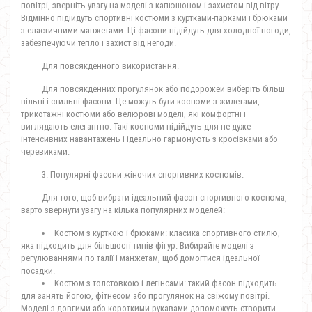
повітрі, зверніть увагу на моделі з капюшоном і захистом від вітру.
Відмінно підійдуть спортивні костюми з куртками-парками і брюками
з еластичними манжетами. Ці фасони підійдуть для холодної погоди,
забезпечуючи тепло і захист від негоди.
Для повсякденного використання.
Для повсякденних прогулянок або подорожей виберіть більш
вільні і стильні фасони. Це можуть бути костюми з жилетами,
трикотажні костюми або велюрові моделі, які комфортні і
виглядають елегантно. Такі костюми підійдуть для не дуже
інтенсивних навантажень і ідеально гармонують з кросівками або
черевиками.
3. Популярні фасони жіночих спортивних костюмів.
Для того, щоб вибрати ідеальний фасон спортивного костюма,
варто звернути увагу на кілька популярних моделей:
Костюм з курткою і брюками: класика спортивного стилю,
яка підходить для більшості типів фігур. Вибирайте моделі з
регулюваннями по талії і манжетам, щоб домогтися ідеальної
посадки.
Костюм з толстовкою і легінсами: такий фасон підходить
для занять йогою, фітнесом або прогулянок на свіжому повітрі.
Моделі з довгими або короткими рукавами допоможуть створити