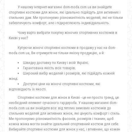
У нашому інтернет-магазині dom-moda.com.ua ви знайдете
спортивні костюми для жінок, які ідеально підійдуть для активних і
стильних дам. Ми пропонуємо різноманітність моделей, які не тільки
забезпечують комфорт, але і підкреслюють індивідуальність.
Чому варто вибрати покупку жіночих спортивних костюмів в
Києві у нас?
Купуючи жіночі спортивні костюми в продажу у нас на dom-
moda.com.ua, Ви отримуєте не тільки якісну продукцію, а й:
Швидку доставку по Києву і всій Україні;
Гарантована якість всіх товарів;
Широкий вибір моделей і розмірів, які підійдуть кожній
жінці;
Доступні ціни на жіночі спортивні костюми, які
відповідають їх якості.
Спортивні костюми для жінок в Києві - це не просто тренд, це
необхідний елемент сучасного гардероба. У нашому магазині dom-
moda.com.ua ви знайдете все: від теплих зимових костюмів до
стильних моделей для активних жінок, які цінують комфорт і стиль.
Ми пропонуємо різноманітність фасонів, розмірів і тканин, щоб
кожна жінка могла знайти ідеальний спортивний костюм для себе.
Вибирайте спортивні костюми для жінок у нас, і впевнені, що кожен