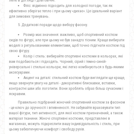
легкі в догляді і довговічні.
Фліс: відмінно підходить для холодної погоди, так як
ефективно зберігає тепло і при цьому «дихає». Це ідеальний варіант
для зимових тренувань.
5. Додаткові поради щодо вибору фасону.
Розмір має значення: важливо, щоб спортивний костюм
сидів по фігурі, але при цьому не був занадто тісним. Краще вибирати
моделі з регульованими елементами, щоб точно підігнати костюм під
свою фігуру.
Колір і стиль: вибирайте спортивні костюми в кольорах, які
вам подобаються і підходять. Чорний, сірий і темно-синій-
універсальні і стильні кольори, які легко комбінуються з будь-якими
аксесуарами.
Акцент на деталі: стильний костюм буде виглядати ще краще,
якщо звернути увагу на деталі - декоративні блискавки, вставки,
контрастні шви або логотипи. Вони зроблять образ більш сучасним і
яскравим.
Правильно підібраний жіночий спортивний костюм за фасоном
- це ключ до зручності і впевненості. Не забувайте враховувати тип
вашої фігури, тип активності, для якої костюм призначений, а також
матеріал тканини. Жіночі спортивні костюми, представлені в
магазинах, можуть підкреслити вашу індивідуальність і стиль, при
цьому забезпечуючи комфорт і свободу рухів.