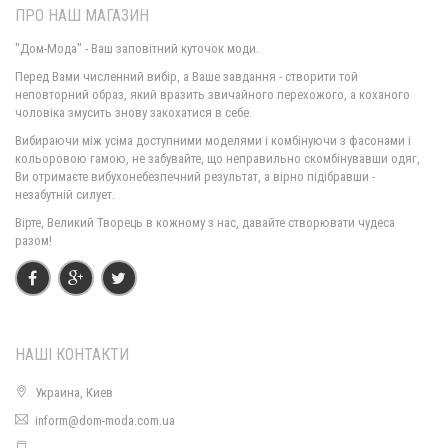
ПРО НАШ МАГАЗИН
"Дом-Мода" - Ваш заповітний куточок моди.
Перед Вами численний вибір, а Ваше завдання - створити той
неповторний образ, який вразить звичайного перехожого, а коханого
чоловіка змусить знову закохатися в себе.
Вибираючи між усіма доступними моделями і комбінуючи з фасонами і
кольоровою гамою, не забувайте, що неправильно скомбінувавши одяг,
Ви отримаєте вибухонебезпечний результат, а вірно підібравши -
незабутній силует.
Вірте, Великий Творець в кожному з нас, давайте створювати чудеса
разом!
НАШІ КОНТАКТИ
Украина, Киев
inform@dom-moda.com.ua