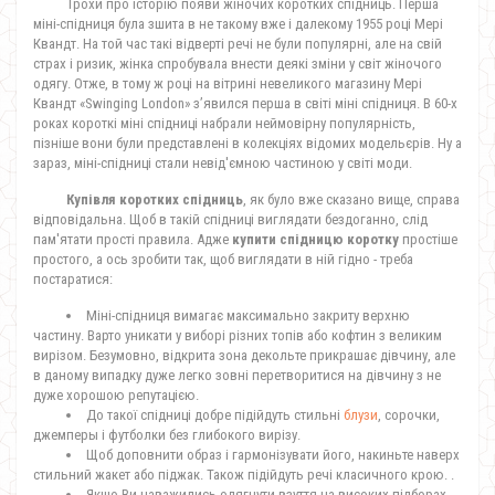
Трохи про історію появи жіночих коротких спідниць. Перша
міні-спідниця була зшита в не такому вже і далекому 1955 році Мері
Квандт. На той час такі відверті речі не були популярні, але на свій
страх і ризик, жінка спробувала внести деякі зміни у світ жіночого
одягу. Отже, в тому ж році на вітрині невеликого магазину Мері
Квандт «Swinging London» з’явился перша в світі міні спідниця. В 60-х
роках короткі міні спідниці набрали неймовірну популярність,
пізніше вони були представлені в колекціях відомих модельєрів. Ну а
зараз, міні-спідниці стали невід'ємною частиною у світі моди.
Купівля коротких спідниць
, як було вже сказано вище, справа
відповідальна. Щоб в такій спідниці виглядати бездоганно, слід
пам'ятати прості правила. Адже
купити спідницю коротку
простіше
простого, а ось зробити так, щоб виглядати в ній гідно - треба
постаратися:
Міні-спідниця вимагає максимально закриту верхню
частину. Варто уникати у виборі різних топів або кофтин з великим
вирізом. Безумовно, відкрита зона декольте прикрашає дівчину, але
в даному випадку дуже легко зовні перетворитися на дівчину з не
дуже хорошою репутацією.
До такої спідниці добре підійдуть стильні
блузи
, сорочки,
джемперы і футболки без глибокого вирізу.
Щоб доповнити образ і гармонізувати його, накиньте наверх
стильний жакет або піджак. Також підійдуть речі класичного крою. .
Якщо Ви наважились одягнути взуття на високих підборах,