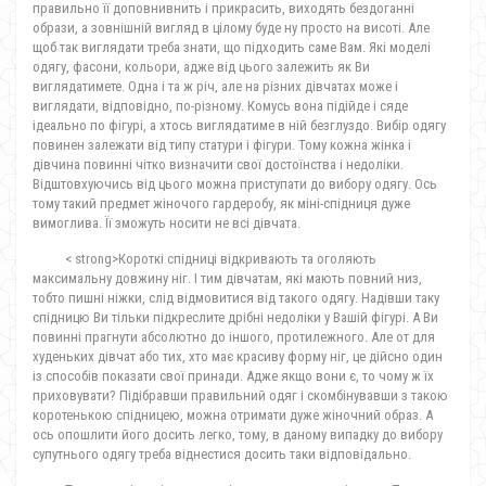
правильно її доповнивнить і прикрасить, виходять бездоганні
образи, а зовнішній вигляд в цілому буде ну просто на висоті. Але
щоб так виглядати треба знати, що підходить саме Вам. Які моделі
одягу, фасони, кольори, адже від цього залежить як Ви
виглядатимете. Одна і та ж річ, але на різних дівчатах може і
виглядати, відповідно, по-різному. Комусь вона підійде і сяде
ідеально по фігурі, а хтось виглядатиме в ній безглуздо. Вибір одягу
повинен залежати від типу статури і фігури. Тому кожна жінка і
дівчина повинні чітко визначити свої достоїнства і недоліки.
Відштовхуючись від цього можна приступати до вибору одягу. Ось
тому такий предмет жіночого гардеробу, як міні-спідниця дуже
вимоглива. Її зможуть носити не всі дівчата.
< strong>Короткі спідниці відкривають та оголяють
максимальну довжину ніг. І тим дівчатам, які мають повний низ,
тобто пишні ніжки, слід відмовитися від такого одягу. Надівши таку
спідницю Ви тільки підкреслите дрібні недоліки у Вашій фігурі. А Ви
повинні прагнути абсолютно до іншого, протилежного. Але от для
худеньких дівчат або тих, хто має красиву форму ніг, це дійсно один
із способів показати свої принади. Адже якщо вони є, то чому ж їх
приховувати? Підібравши правильний одяг і скомбінувавши з такою
коротенькою спідницею, можна отримати дуже жіночний образ. А
ось опошлити його досить легко, тому, в даному випадку до вибору
супутнього одягу треба віднестися досить таки відповідально.