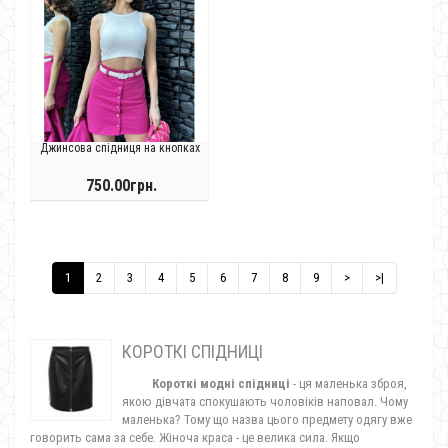
Джинсова спідниця на кнопках
750.00грн.
1
2
3
4
5
6
7
8
9
>
>|
КОРОТКІ СПІДНИЦІ
Короткі модні спідниці
- ця маленька зброя,
якою дівчата спокушають чоловіків наповал. Чому
маленька? Тому що назва цього предмету одягу вже
говорить сама за себе. Жіноча краса - це велика сила. Якщо