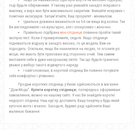
тоді будьте обережними. У такому разі уникайте занадто яскравого
макіяжу, а верх має бути максимально закритим. Уникайте яскравих і
помітних аксесуарів. Запам'ятайте, Ваш пріоритет - мінімалізм.
Ідеальна довжина вважається на 5-6 см вища від коліна. Так
Ви виглядатимете і не вульгарно, але і спокусливо і жіночно.
Правильно підібрана
міні-спідниця
повинна пройти такий
експрес-тест. Коли її примірятимете, сядьте. Якщо спідниця
піднімається відразу ж занадто високо, то ця модель Вам не
підходить. Оскільки, якщо Ви нахилитеся на людях, то оголите усі
місця, які мають бути приховані від сторонніх очей. Тим самим
виставите себе в дуже нехорошому світлі. Так що будьте гранично
уважні у виборі такого відвертого наряду.
І найголовніше, в короткій спідниці Ви повинні почувати
себе комфортно і упевнено.
Продаж коротких спідниць
у Києві здійснюється в магазині
"Дом-Мода".
Купити коротку спідницю
, попередньо оформивши
замовлення, можно на нашому сайті. У нас Ви знайдете короткі
недорогі спідниці. Наш кур'єр доставить Вашу покупку у будь-який
куточок міста і вчасно. Заходьте, будемо раді здійснити Ваші
маленькі бажання.