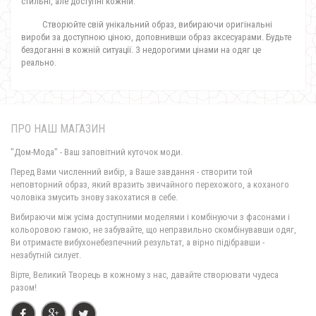
стильні, але доступні кожній.
Створюйте свій унікальний образ, вибираючи оригінальні
вироби за доступною ціною, доповнивши образ аксесуарами. Будьте
бездоганні в кожній ситуації. З недорогими цінами на одяг це
реально.
ПРО НАШ МАГАЗИН
"Дом-Мода" - Ваш заповітний куточок моди.
Перед Вами численний вибір, а Ваше завдання - створити той
неповторний образ, який вразить звичайного перехожого, а коханого
чоловіка змусить знову закохатися в себе.
Вибираючи між усіма доступними моделями і комбінуючи з фасонами і
кольоровою гамою, не забувайте, що неправильно скомбінувавши одяг,
Ви отримаєте вибухонебезпечний результат, а вірно підібравши -
незабутній силует.
Вірте, Великий Творець в кожному з нас, давайте створювати чудеса
разом!