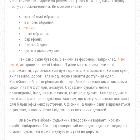
чого хочете. Всі вироби за розумною ціною можна ділити в першу
чергу за призначенням. Ви можете знайти:
коктейльні вбрання;
вечірнє вбрання;
туніки
;
літні вбрання;
сарафани;
офісний одяг;
сукні в діловому стилі.
Так само сукні бувають різними за фасоном. Наприклад,
літні
сукні,
як правило, легкі і вільні. Туніки мають риси - стильні,
різноманітні, зустрічаються дуже оригінальні варіанти. Вечірні сукні,
як правило, дорогі, але іноді можна знайти доступний одяг.
Коктейльні вбрання різноманітні і зроблені за сучасними вимогами
моди, плаття футляри, а-силует. Сарафани бувають легкі і
повсякденні, іноді навіть пляжні, тому що відкриті. Але серед них є
сукні-сарафани, які відрізняються тим, що можуть застосовуватися і
для більш офіційних зустрічей. Офісний і діловий одяг відрізняється
строгістю, лаконічністю і відсутністю викликих деталей.
Ви можете вибрати будь-який вподобаний варіант і носити
виріб, підбираючи його під конкретний випадок, адже це - недорогі
стильні сукні, і Ви можете купувати
сукні недорого
.