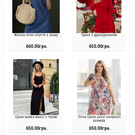
Жіноче літнє плаття з льону
Сукня з драпіруванням
660.00грн.
650.00грн.
Сукня майка максі з топом
Літня сукня халат великого
розміру
650.00грн.
650.00грн.