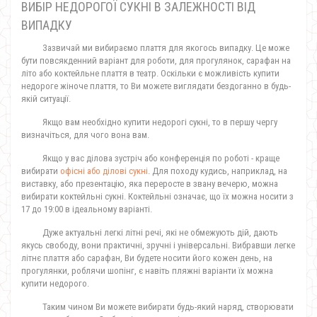
ВИБІР НЕДОРОГОЇ СУКНІ В ЗАЛЕЖНОСТІ ВІД
ВИПАДКУ
Зазвичай ми вибираємо плаття для якогось випадку. Це може
бути повсякденний варіант для роботи, для прогулянок, сарафан на
літо або коктейльне плаття в театр. Оскільки є можливість купити
недороге жіноче плаття, то Ви можете виглядати бездоганно в будь-
якій ситуації.
Якщо вам необхідно купити недорогі сукні, то в першу чергу
визначіться, для чого вона вам.
Якщо у вас ділова зустріч або конференція по роботі - краще
вибирати
офісні або ділові сукні
. Для походу кудись, наприклад, на
виставку, або презентацію, яка переросте в звану вечерю, можна
вибирати коктейльні сукні. Коктейльні означає, що їх можна носити з
17 до 19:00 в ідеальному варіанті.
Дуже актуальні легкі літні речі, які не обмежують дій, дають
якусь свободу, вони практичні, зручні і універсальні. Вибравши легке
літнє плаття або сарафан, Ви будете носити його кожен день, на
прогулянки, роблячи шопінг, є навіть пляжні варіанти їх можна
купити недорого.
Таким чином Ви можете вибирати будь-який наряд, створювати