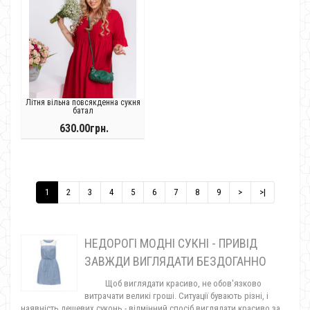
Літня вільна повсякденна сукня
батал
630.00грн.
1
2
3
4
5
6
7
8
9
>
>|
НЕДОРОГІ МОДНІ СУКНІ - ПРИВІД
ЗАВЖДИ ВИГЛЯДАТИ БЕЗДОГАННО
Щоб виглядати красиво, не обов'язково
витрачати великі гроші. Ситуації бувають різні, і
наявність дешевих суконь - відмінний спосіб виглядати красиво за