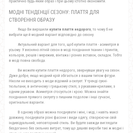
практично будь-який образ і при цьому істотно економити.
МОДНІ ТЕНДЕНЦІЇ СЕЗОНУ: ПЛАТТЯ ДЛЯ
СТВОРЕННЯ ОБРАЗУ
Якщо Ви вирішили
купити плаття недорого
, то чому б не
вибрати ще й модний варіант відповідно до сезону.
Актуальний варіант для того, щоб купити плаття - асиметрія в
усьому. У весняно-літній сезон в моді поєднання тканин і принтів,
кольорів, рюшів і мережив, вінтажа і різних вставок, складок. Тобто
в моді повна свобода.
Ви можете купити плаття недорого, звернувши увагу на сезон.
Дуже добре, якщо модний крій збігається з вашим типом фігури.
Ніколи не виходить з моди відомий а-силует. У тренді сукні-
тюльпани, в античному і грецькому стилі, з рукавами-крилами, з
одним рукавом. Асиметрія стосується і крою. Можна знайти
поєднання прямого силуету з пишним подолом і інші сучасні,
оригінальні варіанти.
В одному образі можна поєднувати і міні, і міді, і навіть максі
довжину, поєднувати різні фасони і види одягу, створюючи свій
індивідуальний, неповторний стиль. Ви будете завжди виглядати
бездоганно без сильних витрат, тому що дешеві вироби такі ж модні і