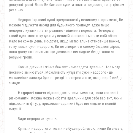
доступні гроші. Якщо Ви бажаєте купити плаття недорого, то це цілком
реально.
Недорогі красиві сукні представлені у великому асортименті, Ви
можете підшукати наряд для будь-якого приводу, адже те що
недорого купити плаття реально - відмінна перевага. По-перше,
такий одяг можна купувати у великій кількості і міняти свій образ
мало не кожен день. По-друге, якщо матеріальне становище важке,
то купивши сукні недорого, Ви не створите в своєму бюджеті дірок,
вона доступна і стильна, що дозволяє виглядати бездоганно за
розумні гроші.
Кожна дівчина і жінка бажають виглядати ідеально. Але мода
постійно змінюється. Можливість купувати сукні недорого - це
можливість завжди бути в тренді і не переживати, якщо виріб вийде
з моди.
Недорогі плаття
відповідають всім вимогам, вони красиві і
різноманітні. Кожна може вибрати ідеальний для себе варіант, який
підкреслить фігуру, приховає недоліки і буде виглядати в певній
ситуації.
Види недорогих суконь:
Купівля недорогого плаття не буде проблемою, якщо Ви знаєте,