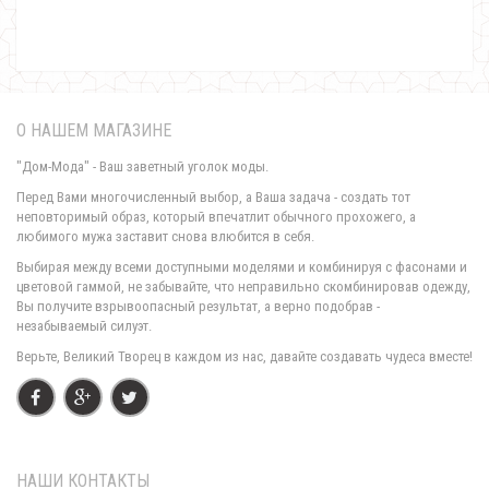
О НАШЕМ МАГАЗИНЕ
"Дом-Мода" - Ваш заветный уголок моды.
Перед Вами многочисленный выбор, а Ваша задача - создать тот
неповторимый образ, который впечатлит обычного прохожего, а
любимого мужа заставит снова влюбится в себя.
Женский спортивный костюм из бархата с пайеткой
Выбирая между всеми доступными моделями и комбинируя с фасонами и
810.00грн.
цветовой гаммой, не забывайте, что неправильно скомбинировав одежду,
Вы получите взрывоопасный результат, а верно подобрав -
незабываемый силуэт.
Верьте, Великий Творец в каждом из нас, давайте создавать чудеса вместе!
НАШИ КОНТАКТЫ