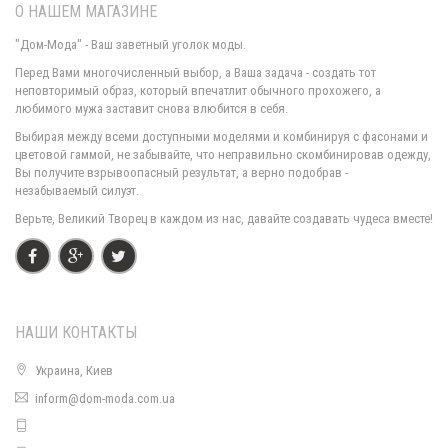
О НАШЕМ МАГАЗИНЕ
"Дом-Мода" - Ваш заветный уголок моды.
Перед Вами многочисленный выбор, а Ваша задача - создать тот
неповторимый образ, который впечатлит обычного прохожего, а
любимого мужа заставит снова влюбится в себя.
Черная юбка с молнией сзади
Выбирая между всеми доступными моделями и комбинируя с фасонами и
420.00грн.
цветовой гаммой, не забывайте, что неправильно скомбинировав одежду,
Вы получите взрывоопасный результат, а верно подобрав -
незабываемый силуэт.
Верьте, Великий Творец в каждом из нас, давайте создавать чудеса вместе!
НАШИ КОНТАКТЫ
Украина, Киев
inform@dom-moda.com.ua
Черная женская юбка карандаш
420.00грн.