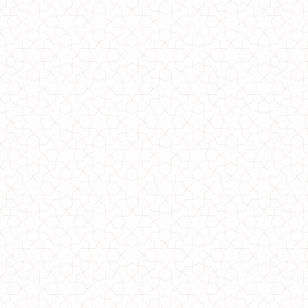
760.00грн.
Женская черная юбка сетка
550.00грн.