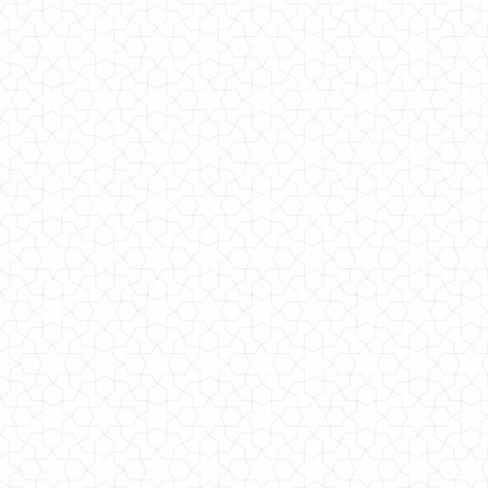
Женская черная юбка миди с сеточкой
570.00грн.
Черная кожаная юбка с высокой посадкой