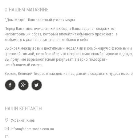
О НАШЕМ МАГАЗИНЕ
"Дом-Мода" - Ваш заветный уголок моды.
Перед Вами многочисленный выбор, а Ваша задача - создать тот
неповторимый образ, который впечатлит обычного прохожего, а
любимого мужа заставит снова влюбится в себя.
Вечернее длинное платье с кружевом для выпускного
Выбирая между всеми доступными моделями и комбинируя с фасонами и
1510.00грн.
цветовой гаммой, не забывайте, что неправильно скомбинировав одежду,
Вы получите взрывоопасный результат, а верно подобрав -
незабываемый силуэт.
Верьте, Великий Творец в каждом из нас, давайте создавать чудеса вместе!
НАШИ КОНТАКТЫ
Украина, Киев
inform@dom-moda.com.ua
Длинное вечернее платье в пол с декольте
1840.00грн.