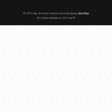
© c 2016 года. Интернет магазин женской одежды
Дом Мода
Все права защищены c 2016 года ©
Длинное вечернее платье в пол с рукавом
1350.00грн.
1000.00грн.
Длинное вечернее платье с открытой спиной "Стразы"
380.00грн.
Длинное вечернее платье с камнями