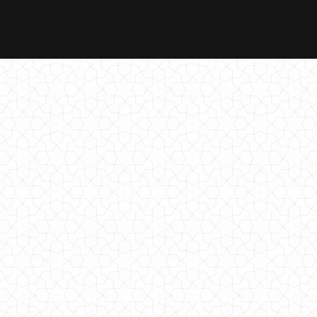
Вечернее короткое платье женское кружевное
1000.00грн.
Новогоднее платье снегурочки
860.00грн.