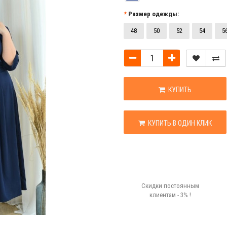
Размер одежды:
48
50
52
54
5
КУПИТЬ
КУПИТЬ В ОДИН КЛИК
Скидки постоянным
клиентам - 3% !