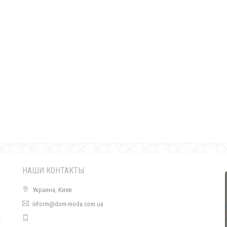
Женское короткое нарядное платье с украшением
570.00грн.
НАШИ КОНТАКТЫ
Украина, Киев
inform@dom-moda.com.ua
.