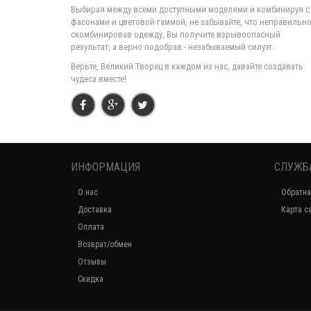
Выбирая между всеми доступными моделями и комбинируя с
фасонами и цветовой гаммой, не забывайте, что неправильн
скомбинировав одежду, Вы получите взрывоопасный
результат, а верно подобрав - незабываемый силуэт.
Верьте, Великий Творец в каждом из нас, давайте создавать
чудеса вместе!
ИНФОРМАЦИЯ
СЛУЖБ
О нас
Обратна
Доставка
Карта с
Оплата
Возврат/обмен
Отзывы
Скидка