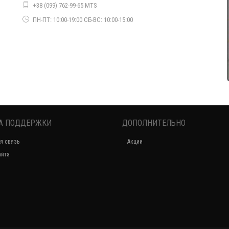
Бархатное вечернее платье со вставками из сетки
+38 (099) 762-99-65 MTS
850.00грн.
о
ПН-ПТ: 10:00-19:00 СБ-ВС: 10:00-15:00
А ПОДДЕРЖКИ
ДОПОЛНИТЕЛЬНО
Вечернее макси платье большого размера с кружевом
я связь
Акции
1150.00грн.
айта