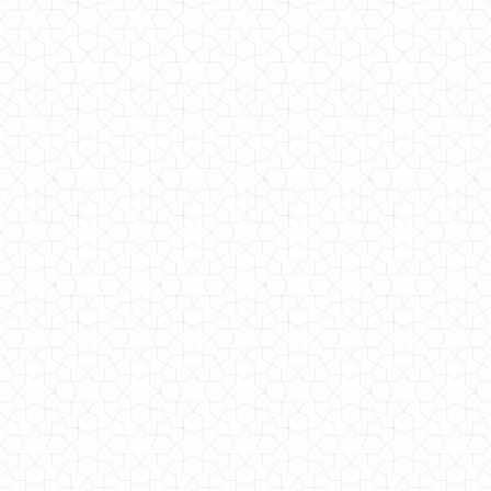
Вечернее велюровое стильное платье с черным кружевом
550.00грн.