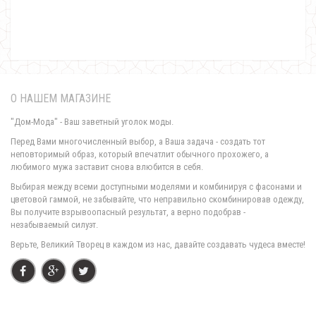
О НАШЕМ МАГАЗИНЕ
"Дом-Мода" - Ваш заветный уголок моды.
Перед Вами многочисленный выбор, а Ваша задача - создать тот
неповторимый образ, который впечатлит обычного прохожего, а
любимого мужа заставит снова влюбится в себя.
Женское платье свободного стиля в цветочек
Выбирая между всеми доступными моделями и комбинируя с фасонами и
760.00грн.
цветовой гаммой, не забывайте, что неправильно скомбинировав одежду,
Вы получите взрывоопасный результат, а верно подобрав -
незабываемый силуэт.
Верьте, Великий Творец в каждом из нас, давайте создавать чудеса вместе!