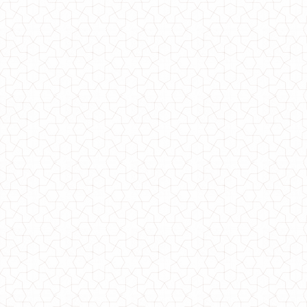
Теплый вязаный свитер с длинным рукавом
1270.00грн.
Теплый женский гольф свитер
640.00грн.