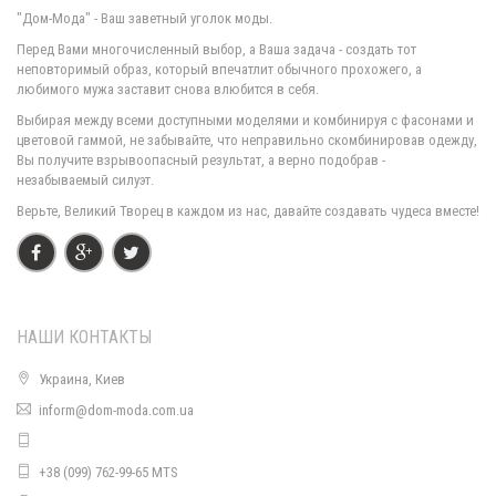
"Дом-Мода" - Ваш заветный уголок моды.
Перед Вами многочисленный выбор, а Ваша задача - создать тот
неповторимый образ, который впечатлит обычного прохожего, а
любимого мужа заставит снова влюбится в себя.
Женский теплый свитер со вставками
Выбирая между всеми доступными моделями и комбинируя с фасонами и
540.00грн.
цветовой гаммой, не забывайте, что неправильно скомбинировав одежду,
Вы получите взрывоопасный результат, а верно подобрав -
незабываемый силуэт.
Верьте, Великий Творец в каждом из нас, давайте создавать чудеса вместе!
НАШИ КОНТАКТЫ
Украина, Киев
inform@dom-moda.com.ua
Стильный теплый свитер большого размера
600.00грн.
+38 (099) 762-99-65 MTS