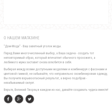
750.00грн.
Гипюровое короткое вечернее платье с открытой спиной
610.00грн.
О НАШЕМ МАГАЗИНЕ
"Дом-Мода" - Ваш заветный уголок моды.
Перед Вами многочисленный выбор, а Ваша задача - создать тот
неповторимый образ, который впечатлит обычного прохожего, а
любимого мужа заставит снова влюбится в себя.
Выбирая между всеми доступными моделями и комбинируя с фасонами и
цветовой гаммой, не забывайте, что неправильно скомбинировав одежду,
Вы получите взрывоопасный результат, а верно подобрав -
незабываемый силуэт.
Вечернее гипюровое платье с коротким рукавом
Верьте, Великий Творец в каждом из нас, давайте создавать чудеса вместе!
740.00грн.