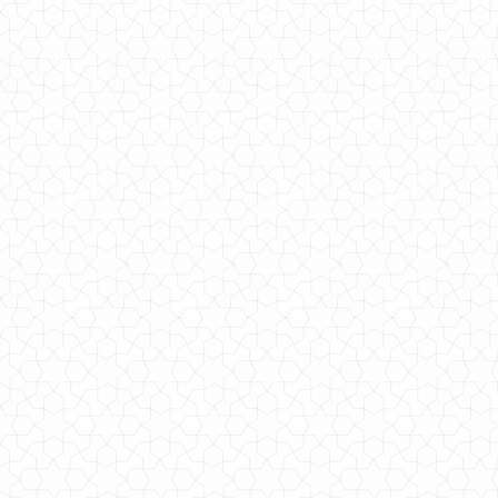
Женское гипюровое вечернее платье свободного кроя для полных
980.00грн.
600.00грн.
Вечернее короткое гипюровое платье
550.00грн.