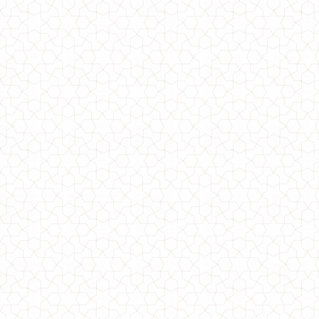
Вечернее гипюровое платье свободного кроя для полных
990.00грн.
650.00грн.