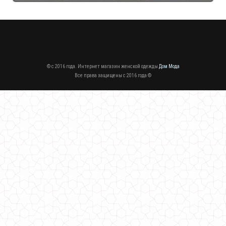
© c 2016 года. Интернет магазин женской одежды
Дом Мода
Все права защищены c 2016 года ©
Короткое женское платье с эффектным декольте
810.00грн.