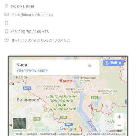
Украина, Киев
inform@dom-moda.com.ua
Короткое платье женское в деловом стиле
700.00грн.
550.00грн.
+38 (099) 762-99-65 MTS
ПН-ПТ: 10:00-19:00 СБ-ВС: 10:00-15:00
Короткое женское платье гольф с длинным рукавом
670.00грн.
Короткое женское платье гольф с рукавом три четверти
460.00грн.