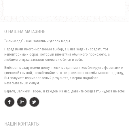
О НАШЕМ МАГАЗИНЕ
"Дом-Мода" - Ваш заветный уголок моды.
Перед Вами многочисленный выбор, а Ваша задача - создать тот
неповторимый образ, который впечатлит обычного прохожего, а
любимого мужа заставит снова влюбится в себя.
Вечернее короткое платье женское кружевное
Выбирая между всеми доступными моделями и комбинируя с фасонами и
1000.00грн.
цветовой гаммой, не забывайте, что неправильно скомбинировав одежду,
Вы получите взрывоопасный результат, а верно подобрав -
незабываемый силуэт.
Верьте, Великий Творец в каждом из нас, давайте создавать чудеса вместе!
НАШИ КОНТАКТЫ