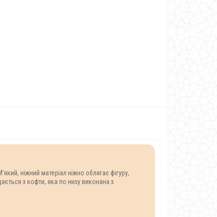
який, ніжний матеріал ніжно облягає фігуру,
ється з кофти, яка по низу виконана з