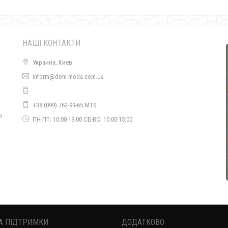
НАШІ КОНТАКТИ
Украина, Киев
inform@dom-moda.com.ua
Жіночий ангоровий костюм зі спідницею міді великого розміру
+38 (099) 762-99-65 MTS
1210.00грн.
о
ПН-ПТ: 10:00-19:00 СБ-ВС: 10:00-15:00
А ПІДТРИМКИ
ДОДАТКОВО