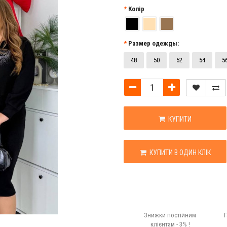
Колір
Размер одежды:
48
50
52
54
5
КУПИТИ
КУПИТИ В ОДИН КЛІК
Знижки постійним
Г
клієнтам - 3% !