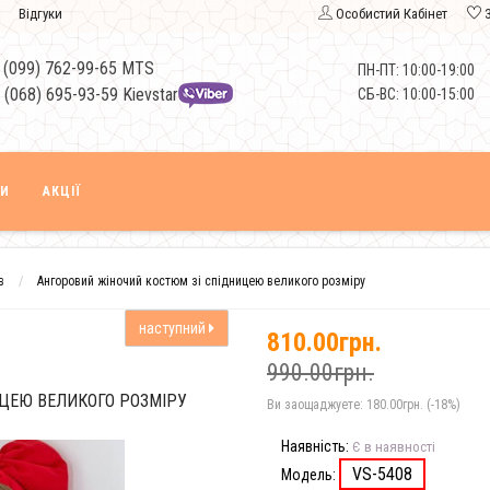
Відгуки
Особистий Кабінет
 (099) 762-99-65 MTS
ПН-ПТ: 10:00-19:00
 (068) 695-93-59 Kievstar
СБ-ВС: 10:00-15:00
КИ
АКЦІЇ
в
Ангоровий жіночий костюм зі спідницею великого розміру
наступний
810.00грн.
990.00грн.
ЦЕЮ ВЕЛИКОГО РОЗМІРУ
Ви заощаджуете:
180.00грн. (-18%)
Наявність:
Є в наявності
VS-5408
Модель: