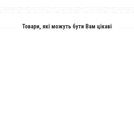
Товари, які можуть бути Вам цікаві
Жіночий ангоровий костюм з сукнею і жилеткою для повних
1380.00грн.