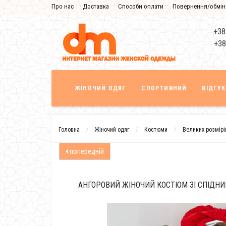
Про нас
Доставка
Способи оплати
Повернення/обмін
Знижка
+38
+38
ЖІНОЧИЙ ОДЯГ
СПОРТИВНИЙ
ВІДГУ
Головна
Жіночий одяг
Костюми
Великих розмірі
попередній
АНГОРОВИЙ ЖІНОЧИЙ КОСТЮМ ЗІ СПІДНИ