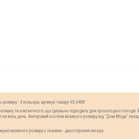
 розміру - 3 кольори, артикул товару VS-5408
тишку та елегантності, що ідеально підходить для прохолодної погоди. М'
на весь день. Ангоровий костюм великого розміру від "Дом-Мода" склада
ицею великого розміру з тканини - двостороння ангора.