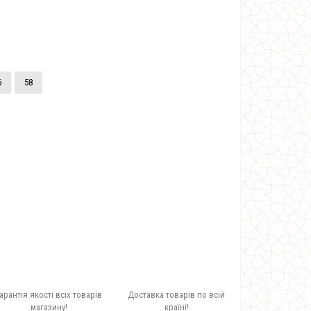
6
58
арантія якості всіх товарів
Доставка товарів по всій
магазину!
країні!