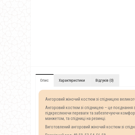
Опис
Характеристики
Відгуків (0)
Ангоровий жіночий костюм зі спідницею великого
Ангоровий костюм зі спідницею – це поєднання за
підкреслюючи переваги та забезпечуючи комфорт 
манжетом, та спідниці на резинці.
Виготовлений ангоровий жіночий костюм зі спідн