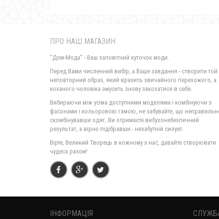
ПРО НАШ МАГАЗИН
"Дом-Мода" - Ваш заповітний куточок моди.
Перед Вами численний вибір, а Ваше завдання - створити той
неповторний образ, який вразить звичайного перехожого, а
коханого чоловіка змусить знову закохатися в себе.
Вибираючи між усіма доступними моделями і комбінуючи з
фасонами і кольоровою гамою, не забувайте, що неправильн
скомбінувавши одяг, Ви отримаєте вибухонебезпечний
результат, а вірно підібравши - незабутній силует.
Вірте, Великий Творець в кожному з нас, давайте створювати
чудеса разом!
ІНФОРМАЦІЯ
СЛУЖБ