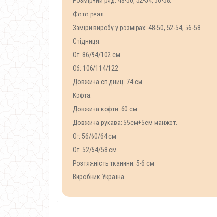
Розмірний ряд: 48-50, 52-54, 56-58.
Фото реал.
Заміри виробу у розмірах: 48-50, 52-54, 56-58
Спідниця:
От: 86/94/102 см
Об: 106/114/122
Довжина спідниці 74 см.
Кофта:
Довжина кофти: 60 см
Довжина рукава: 55см+5см манжет.
Ог: 56/60/64 см
От: 52/54/58 см
Розтяжність тканини: 5-6 см
Виробник Україна.