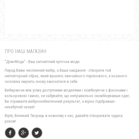
Модний спортивний костюм жіночий ангора
1120.00грн.
ПРО НАШ МАГАЗИН
"Дом-Мода" - Ваш заповітний куточок моди.
Перед Вами численний вибір, а Ваше завдання - створити той
неповторний образ, який вразить звичайного перехожого, а коханого
чоловіка змусить знову закохатися в себе.
Модний спортивний атласний костюм жіночий
Вибираючи між усіма доступними моделями і комбінуючи з фасонами і
950.00грн.
кольоровою гамою, не забувайте, що неправильно скомбінувавши одяг,
Ви отримаєте вибухонебезпечний результат, а вірно підібравши -
незабутній силует.
Вірте, Великий Творець в кожному з нас, давайте створювати чудеса
разом!