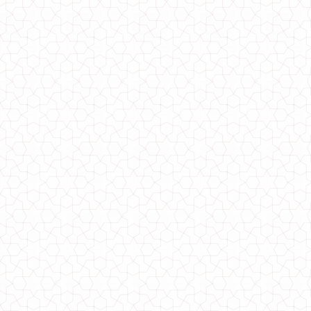
Жіночий модний спортивний костюм з лосінами і кофтою на замку
970.00грн.
Жіночий модний костюм великого розміру "Urban"
860.00грн.