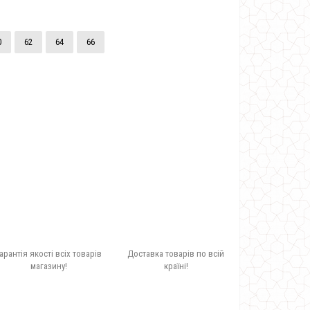
0
62
64
66
арантія якості всіх товарів
Доставка товарів по всій
магазину!
країні!