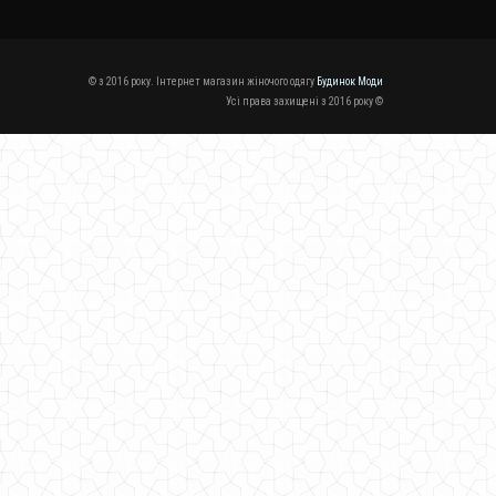
© з 2016 року. Інтернет магазин жіночого одягу
Будинок Моди
Усі права захищені з 2016 року ©