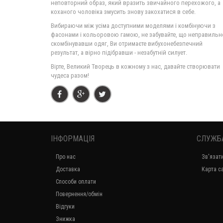
неповторний образ, який вразить звичайного перехожого, а
коханого чоловіка змусить знову закохатися в себе.
Вибираючи між усіма доступними моделями і комбінуючи з
фасонами і кольоровою гамою, не забувайте, що неправильн
скомбінувавши одяг, Ви отримаєте вибухонебезпечний
результат, а вірно підібравши - незабутній силует.
Вірте, Великий Творець в кожному з нас, давайте створювати
чудеса разом!
ІНФОРМАЦІЯ
СЛУЖБ
Про нас
Зв'язат
Доставка
Карта с
Способи оплати
Повернення/обмін
Відгуки
Знижка