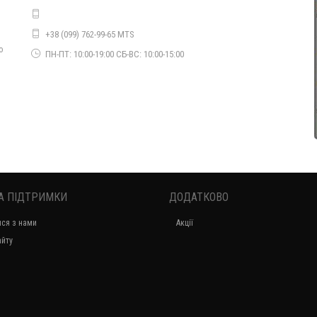
+38 (099) 762-99-65 MTS
Жіночий молодіжний спортивний костюм великого розміру
о
ПН-ПТ: 10:00-19:00 СБ-ВС: 10:00-15:00
1420.00грн.
А ПІДТРИМКИ
ДОДАТКОВО
ися з нами
Акції
Молодіжний спортивний костюм з принтом великого розміру
айту
980.00грн.
830.00грн.