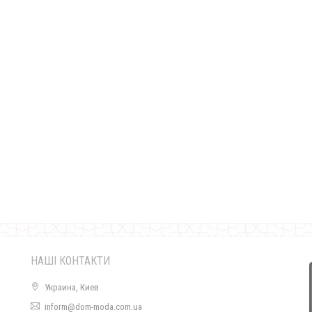
Трикотажний спортивний костюм жіночий "Молодіжний"
730.00грн.
НАШІ КОНТАКТИ
Украина, Киев
inform@dom-moda.com.ua