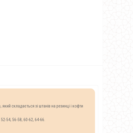
кий складається зі штанів на резинці і кофти
-54, 56-58, 60-62, 64-66.