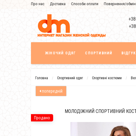
Про нас
Доставка
Способи оплати
Повернення/обмін
Знижка
+38
+38
ЖІНОЧИЙ ОДЯГ
СПОРТИВНИЙ
ВІДГУ
Головна
Спортивний одяг
Спортивні костюми
Вел
попередній
МОЛОДІЖНИЙ СПОРТИВНИЙ КОС
Продано