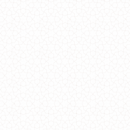
830.00грн.
650.00грн.
Молодіжний спортивний костюм трійка жіночий великого розміру
1600.00грн.