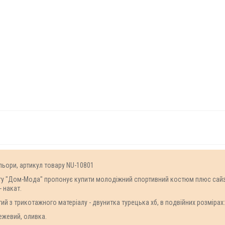
ьори, артикул товару NU-10801
гу "Дом-Мода" пропонує купити молодіжний спортивний костюм плюс сайз, я
 накат.
 трикотажного матеріалу - двунитка турецька хб, в подвійних розмірах: 52
бежевий, оливка.