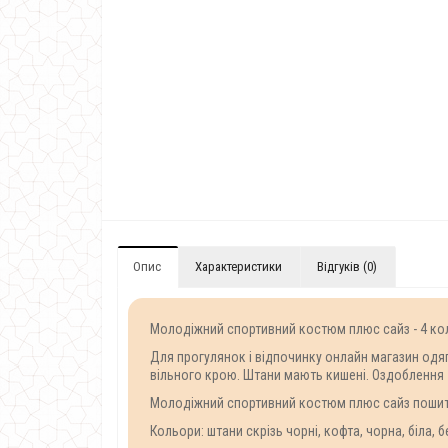
Опис
Характеристики
Відгуків (0)
Молодіжний спортивний костюм плюс сайз - 4 кол
Для прогулянок і відпочинку онлайн магазин одя
вільного крою. Штани мають кишені. Оздоблення -
Молодіжний спортивний костюм плюс сайз пошитий з
Кольори: штани скрізь чорні, кофта, чорна, біла, 