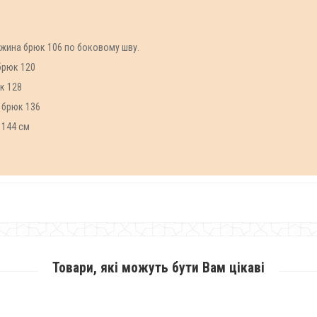
вжина брюк 106 по боковому шву.
 брюк 120
юк 128
т брюк 136
т 144 см
Товари, які можуть бути Вам цікаві