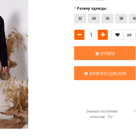
Размер одежды:
52
54
56
58
6
КУПИТИ
КУПИТИ В ОДИН КЛІК
Знижки постійним
Г
клієнтам - 3% !