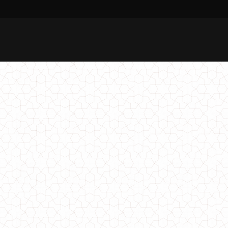
Літній молодіжний спортивний костюм жіночий
750.00грн.
Молодіжний спортивний костюм з велюру плюш