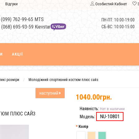
Відгуки
Особистий Кабінет
 (099) 762-99-65 MTS
ПН-ПТ: 10:00-19:00
 (068) 695-93-59 Kievstar
СБ-ВС: 10:00-15:00
КИ
АКЦІЇ
икі розміри
Молодіжний спортивний костюм плюс сайз
наступний
1040.00грн.
Наявність:
Нет в наличии
ТЮМ ПЛЮС САЙЗ
NU-10801
Модель:
Колір