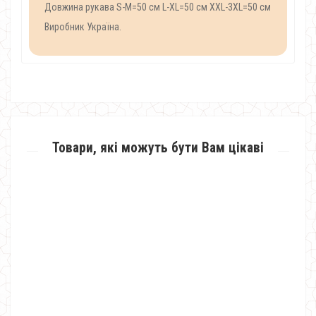
Довжина рукава S-M=50 см L-XL=50 см XXL-3XL=50 см
Виробник Україна.
Товари, які можуть бути Вам цікаві