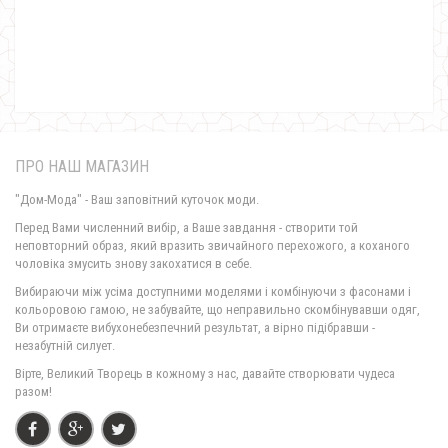
Теплий жіночий спортивний костюм велюровий
2260.00грн.
ПРО НАШ МАГАЗИН
"Дом-Мода" - Ваш заповітний куточок моди.
Перед Вами численний вибір, а Ваше завдання - створити той
неповторний образ, який вразить звичайного перехожого, а коханого
чоловіка змусить знову закохатися в себе.
Вибираючи між усіма доступними моделями і комбінуючи з фасонами і
кольоровою гамою, не забувайте, що неправильно скомбінувавши одяг,
Ви отримаєте вибухонебезпечний результат, а вірно підібравши -
незабутній силует.
Вірте, Великий Творець в кожному з нас, давайте створювати чудеса
разом!