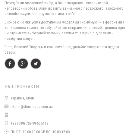
Перед Вами численний вибір, а Ваше завдання - створити той
неповторний образ, який вразить звичайного перехожого, а коханого
чоловіка змусить знову закохатися в себе.
Велюровий домашній костюм трійка
Вибираючи між усіма доступними моделями і комбінуючи з фасонами і
850.00грн.
кольоровою гамою, не забувайте, що неправильно скомбінувавши одяг,
Ви отримаєте вибухонебезпечний результат, а вірно підібравши -
незабутній силует.
Вірте, Великий Творець в кожному з нас, давайте створювати чудеса
разом!
НАШІ КОНТАКТИ
Украина, Киев
inform@dom-moda.com.ua
+38 (099) 762-99-65 MTS
ПН-ПТ: 10:00-19:00 СБ-ВС: 10:00-15:00