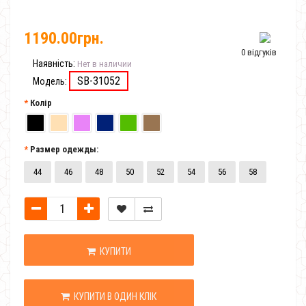
1190.00грн.
0 відгуків
Наявність:
Нет в наличии
SB-31052
Модель:
Колір
Размер одежды:
44
46
48
50
52
54
56
58
КУПИТИ
КУПИТИ В ОДИН КЛІК