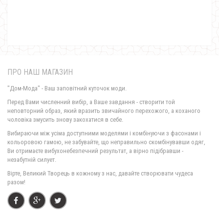
1250.00грн.
ПРО НАШ МАГАЗИН
"Дом-Мода" - Ваш заповітний куточок моди.
Перед Вами численний вибір, а Ваше завдання - створити той
неповторний образ, який вразить звичайного перехожого, а коханого
чоловіка змусить знову закохатися в себе.
Спортивний костюм з начосом для жінок
Вибираючи між усіма доступними моделями і комбінуючи з фасонами і
1000.00грн.
кольоровою гамою, не забувайте, що неправильно скомбінувавши одяг,
Ви отримаєте вибухонебезпечний результат, а вірно підібравши -
незабутній силует.
Вірте, Великий Творець в кожному з нас, давайте створювати чудеса
разом!