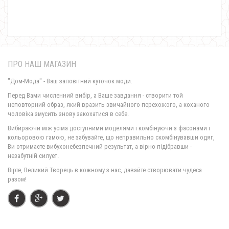
ПРО НАШ МАГАЗИН
"Дом-Мода" - Ваш заповітний куточок моди.
Перед Вами численний вибір, а Ваше завдання - створити той
неповторний образ, який вразить звичайного перехожого, а коханого
чоловіка змусить знову закохатися в себе.
Жіноча модна біла блуза з принтом
Вибираючи між усіма доступними моделями і комбінуючи з фасонами і
570.00грн.
кольоровою гамою, не забувайте, що неправильно скомбінувавши одяг,
Ви отримаєте вибухонебезпечний результат, а вірно підібравши -
незабутній силует.
Вірте, Великий Творець в кожному з нас, давайте створювати чудеса
разом!