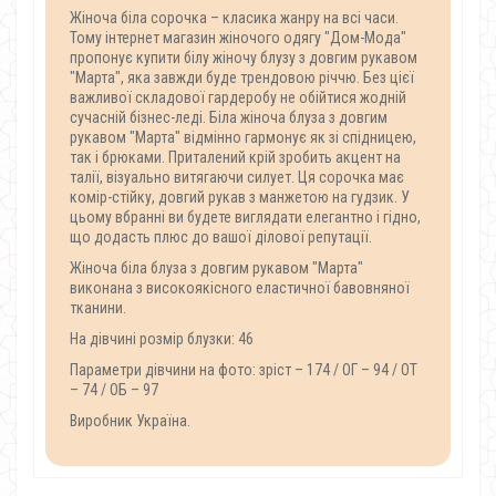
Жіноча біла сорочка – класика жанру на всі часи.
Тому інтернет магазин жіночого одягу "Дом-Мода"
пропонує купити білу жіночу блузу з довгим рукавом
"Марта", яка завжди буде трендовою річчю. Без цієї
важливої складової гардеробу не обійтися жодній
сучасній бізнес-леді. Біла жіноча блуза з довгим
рукавом "Марта" відмінно гармонує як зі спідницею,
так і брюками. Приталений крій зробить акцент на
талії, візуально витягаючи силует. Ця сорочка має
комір-стійку, довгий рукав з манжетою на гудзик. У
цьому вбранні ви будете виглядати елегантно і гідно,
що додасть плюс до вашої ділової репутації.
Жіноча біла блуза з довгим рукавом "Марта"
виконана з високоякісного еластичної бавовняної
тканини.
На дівчині розмір блузки: 46
Параметри дівчини на фото: зріст – 174 / ОГ – 94 / ОТ
– 74 / ОБ – 97
Виробник Україна.