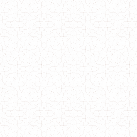
Жіноча біла сорочка для літа
590.00грн.
Жіноча біла футболка з принтом «Вишеньки»
280.00грн.