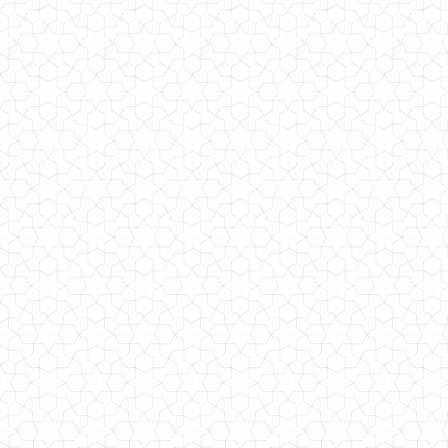
420.00грн.
Стильна жіноча біла туніка із невеликим рукавом
650.00грн.