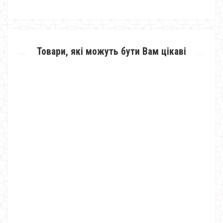
Товари, які можуть бути Вам цікаві
Модна жіноча біла блуза з мереживною спиною
580.00грн.