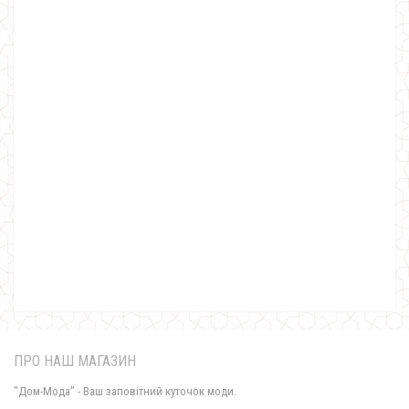
Жіноче літнє біле плаття для вечірки
670.00грн.
ПРО НАШ МАГАЗИН
"Дом-Мода" - Ваш заповітний куточок моди.