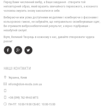
Перед Вами численний вибір, а Ваше завдання - створити той
неповторний образ, який вразить звичайного перехожого, а коханого
чоловіка змусить знову закохатися в себе.
Жіноче стильне коротке чорно біле плаття з рукавом
Вибираючи між усіма доступними моделями і комбінуючи з фасонами і
530.00грн.
кольоровою гамою, не забувайте, що неправильно скомбінувавши одяг,
Ви отримаєте вибухонебезпечний результат, а вірно підібравши -
незабутній силует.
Коротке біле жіноче плаття в чорний горошок
Вірте, Великий Творець в кожному з нас, давайте створювати чудеса
540.00грн.
разом!
НАШІ КОНТАКТИ
Украина, Киев
inform@dom-moda.com.ua
+38 (099) 762-99-65 MTS
ПН-ПТ: 10:00-19:00 СБ-ВС: 10:00-15:00