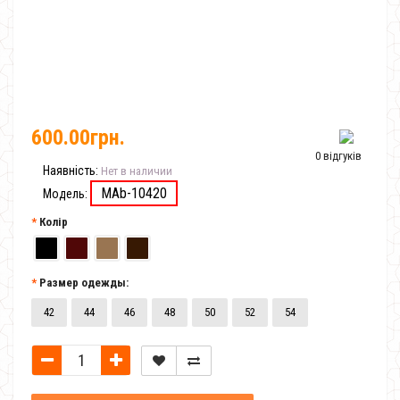
600.00грн.
0 відгуків
Наявність:
Нет в наличии
MAb-10420
Модель:
Колір
Размер одежды:
42
44
46
48
50
52
54