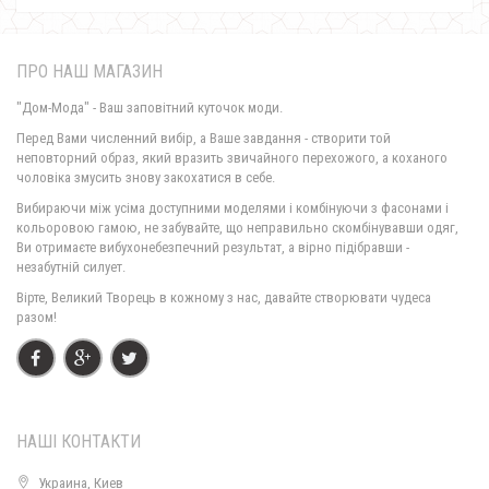
ПРО НАШ МАГАЗИН
"Дом-Мода" - Ваш заповітний куточок моди.
Перед Вами численний вибір, а Ваше завдання - створити той
неповторний образ, який вразить звичайного перехожого, а коханого
чоловіка змусить знову закохатися в себе.
Чорні жіночі трикотажні легінси
Вибираючи між усіма доступними моделями і комбінуючи з фасонами і
650.00грн.
кольоровою гамою, не забувайте, що неправильно скомбінувавши одяг,
Ви отримаєте вибухонебезпечний результат, а вірно підібравши -
незабутній силует.
Жіночі стильні чорні джинси із вишивкою великого розміру
Вірте, Великий Творець в кожному з нас, давайте створювати чудеса
690.00грн.
разом!
Жіночі стильні чорні джинси із вишивкою
680.00грн.
НАШІ КОНТАКТИ
Жіночі облягаючі чорні лосіни зі вставками із сітки
280.00грн.
Украина, Киев