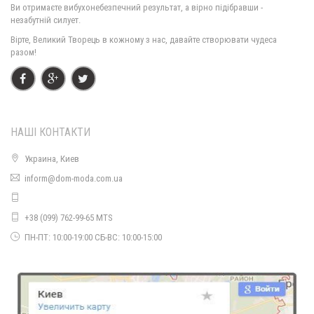
Ви отримаєте вибухонебезпечний результат, а вірно підібравши -
незабутній силует.
Вірте, Великий Творець в кожному з нас, давайте створювати чудеса
разом!
НАШІ КОНТАКТИ
Украина, Киев
Літнє жіноче довге плаття з розрізом спереду
inform@dom-moda.com.ua
920.00грн.
+38 (099) 762-99-65 MTS
ПН-ПТ: 10:00-19:00 СБ-ВС: 10:00-15:00