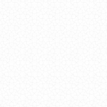
930.00грн.
Літнє плаття спереду коротке ззаду довге
730.00грн.