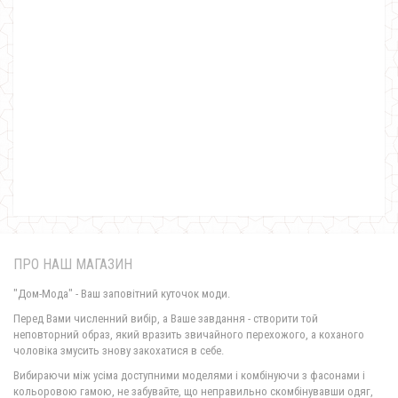
Довге літнє плаття в пол на вечір
890.00грн.
ПРО НАШ МАГАЗИН
"Дом-Мода" - Ваш заповітний куточок моди.
Перед Вами численний вибір, а Ваше завдання - створити той
неповторний образ, який вразить звичайного перехожого, а коханого
чоловіка змусить знову закохатися в себе.
Довге асиметричне літнє плаття для повних жінок
Вибираючи між усіма доступними моделями і комбінуючи з фасонами і
840.00грн.
кольоровою гамою, не забувайте, що неправильно скомбінувавши одяг,