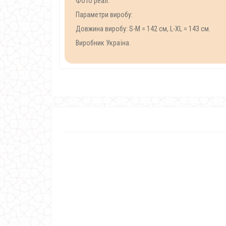
Фото реал.
Параметри виробу:
Довжина виробу: S-M = 142 см, L-XL = 143 см.
Виробник Україна.