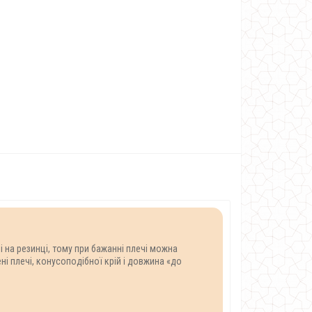
і на резинці, тому при бажанні плечі можна
ні плечі, конусоподібної крій і довжина «до