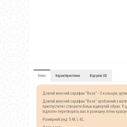
Опис
Характеристики
Відгуків (0)
Довгий жіночий сарафан "Rose" - 3 кольори, арти
Довгий жіночий сарафан "Rose" зроблений з матері
приспустити і створити більш відвертий образ. У 
підлоги» перетворять вас в розкішну літню красу
Розмірний ряд: S-M, L-XL.