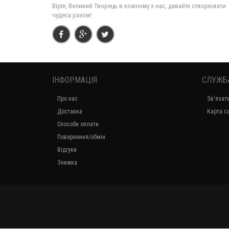
Вірте, Великий Творець в кожному з нас, давайте створювати
чудеса разом!
ІНФОРМАЦІЯ
СЛУЖБ
Про нас
Зв'язат
Доставка
Карта с
Способи оплати
Повернення/обмін
Відгуки
Знижка