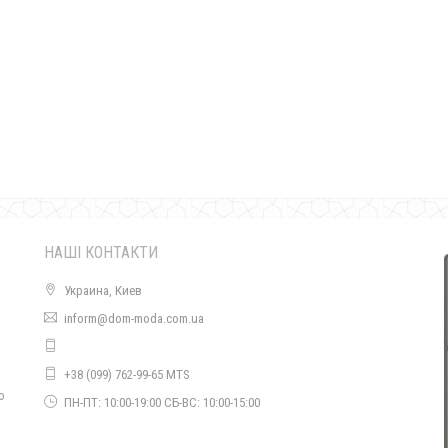
Ефектний жіночий довгий кардиган з поясом
800.00грн.
НАШІ КОНТАКТИ
Украина, Киев
inform@dom-moda.com.ua
Довгий жіночий кардиган з поясом
+38 (099) 762-99-65 MTS
680.00грн.
о
ПН-ПТ: 10:00-19:00 СБ-ВС: 10:00-15:00