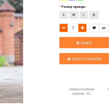
Размер одежды:
S
M
L
XL
КУПИТИ
КУПИТИ В ОДИН КЛІК
Знижки постійним
Г
клієнтам - 3% !