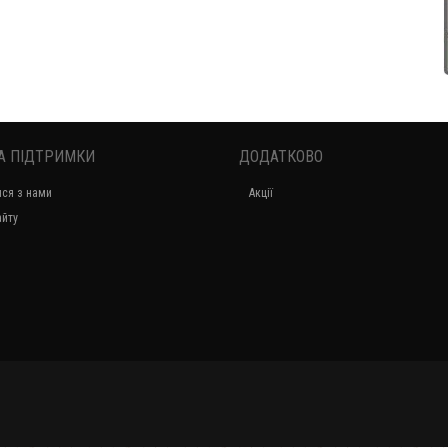
А ПІДТРИМКИ
ДОДАТКОВО
Стильний жіночий довгий кардіган з поясом
ися з нами
Акції
1200.00грн.
айту