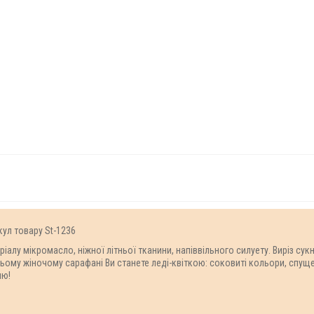
кул товару St-1236
алу мікромасло, ніжної літньої тканини, напіввільного силуету. Виріз сукн
цьому жіночому сарафані Ви станете леді-квіткою: соковиті кольори, спуще
ню!