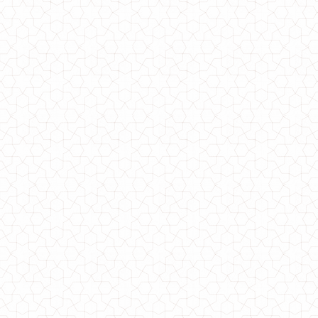
Довгий літній жіночий сарафан на бретельках
770.00грн.
Довгий жіночий сарафан в полоску "Штапель"
460.00грн.