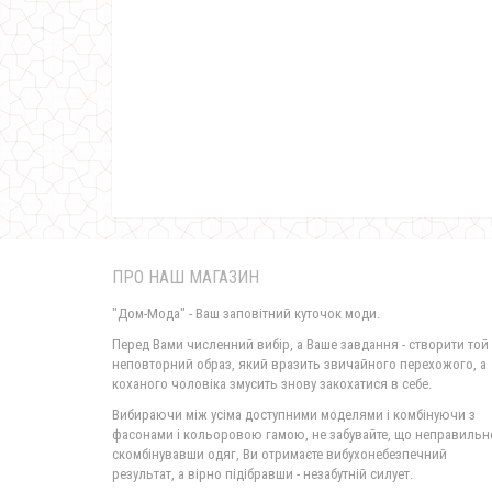
ПРО НАШ МАГАЗИН
"Дом-Мода" - Ваш заповітний куточок моди.
Перед Вами численний вибір, а Ваше завдання - створити той
неповторний образ, який вразить звичайного перехожого, а
коханого чоловіка змусить знову закохатися в себе.
Вибираючи між усіма доступними моделями і комбінуючи з
фасонами і кольоровою гамою, не забувайте, що неправильн
скомбінувавши одяг, Ви отримаєте вибухонебезпечний
результат, а вірно підібравши - незабутній силует.