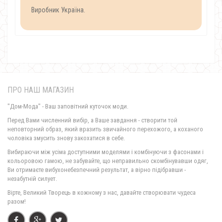
Виробник Україна.
ПРО НАШ МАГАЗИН
"Дом-Мода" - Ваш заповітний куточок моди.
Перед Вами численний вибір, а Ваше завдання - створити той
неповторний образ, який вразить звичайного перехожого, а коханого
чоловіка змусить знову закохатися в себе.
Вибираючи між усіма доступними моделями і комбінуючи з фасонами і
кольоровою гамою, не забувайте, що неправильно скомбінувавши одяг,
Ви отримаєте вибухонебезпечний результат, а вірно підібравши -
незабутній силует.
Вірте, Великий Творець в кожному з нас, давайте створювати чудеса
разом!