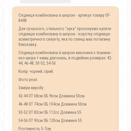
Спідниця комбінована зі шкірою - артикул товару OF-
8448
Для сучасного, стильного "лука" пропонуємо купити
спідницю комбіновану зі шкірою - коротку спідницю
асиметричного силуету, яка по спинці має потаємну
блискавку.
Спідниця комбінована зі шкірою виконана з тканини -
еко-шкіра + замш діагональ, в подвійних розмірах: 42-
44, 46-48, 50-52, 54-56.
Колір: чорний, сірий.
Фото реал.
Заміри виробу:
42-44 ОТ 68см ОБ 96см Довжина 50см
46-48 ОТ 74см ОБ 104см Довжина 50см
50-52 ОТ 82см ОБ 112сс Довжина 55
54-56 ОТ 90см ОБ 120см Довжина 55
Розтяжність 5-7см